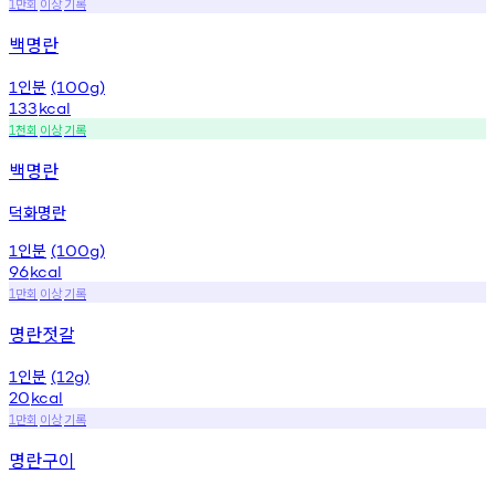
만회
이상
기록
1
백명란
인분
1
(100g)
133
kcal
천회
이상
기록
1
백명란
덕화명란
인분
1
(100g)
96
kcal
만회
이상
기록
1
명란젓갈
인분
1
(12g)
20
kcal
만회
이상
기록
1
명란구이