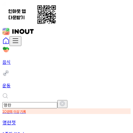
음식
운동
만회
이상
기록
10
명란젓