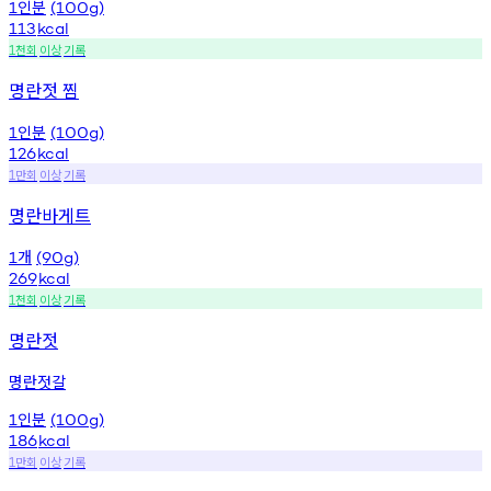
인분
1
(100g)
113
kcal
천회
이상
기록
1
명란젓 찜
인분
1
(100g)
126
kcal
만회
이상
기록
1
명란바게트
개
1
(90g)
269
kcal
천회
이상
기록
1
명란젓
명란젓갈
인분
1
(100g)
186
kcal
만회
이상
기록
1