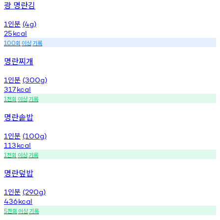
광 명란김
인분
1
(4g)
25
kcal
회
이상
기록
100
명란찌개
인분
1
(300g)
317
kcal
천회
이상
기록
1
명란솥밥
인분
1
(100g)
113
kcal
천회
이상
기록
1
명란덮밥
인분
1
(290g)
436
kcal
천회
이상
기록
5