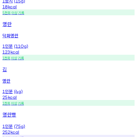
종지
1
(15g)
18
kcal
천회
이상
기록
5
명란
덕화명란
인분
1
(110g)
123
kcal
천회
이상
기록
1
김
명란
인분
1
(4g)
25
kcal
천회
이상
기록
1
명란빵
인분
1
(75g)
252
kcal