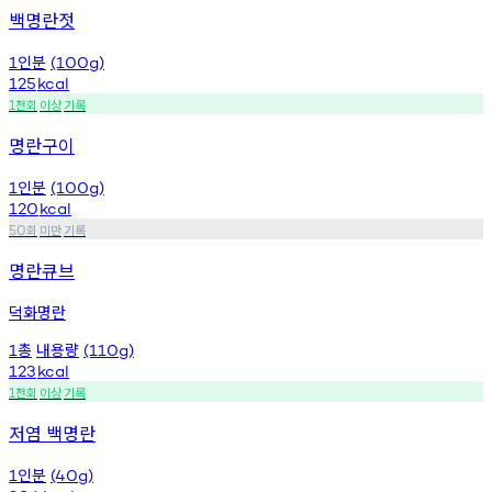
백명란젓
인분
1
(100g)
125
kcal
천회
이상
기록
1
명란구이
인분
1
(100g)
120
kcal
회
미만
기록
50
명란큐브
덕화명란
총
내용량
1
(110g)
123
kcal
천회
이상
기록
1
저염 백명란
인분
1
(40g)