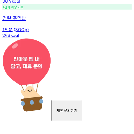
38.4
kcal
천회
이상
기록
1
명란 주먹밥
인분
1
(300g)
298
kcal
제휴 문의하기