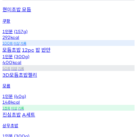
현미초밥 모듬
쿠팡
인분
1
(157g)
292
kcal
회
이상
기록
100
모듬초밥
밥
반만
12pc
인분
1
(300g)
400
kcal
회
미만
기록
50
모듬초밥젤리
3D
모름
인분
1
(40g)
148
kcal
천회
이상
기록
1
진심초밥
세트
A
상무초밥
인분
1
(300g)