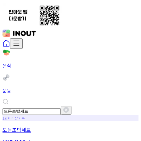
음식
운동
만회
이상
기록
1
모듬초밥세트