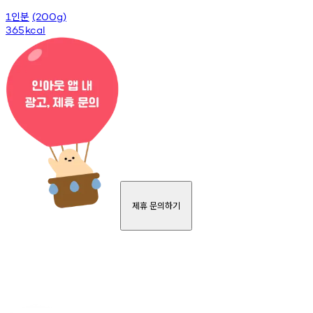
인분
1
(200g)
365
kcal
제휴 문의하기