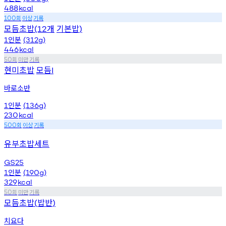
488
kcal
회
이상
기록
100
모듬초밥
개
기본밥
(12
)
인분
1
(312g)
446
kcal
회
미만
기록
50
현미초밥
모듬
I
바로소반
인분
1
(136g)
230
kcal
회
이상
기록
500
유부초밥세트
GS25
인분
1
(190g)
329
kcal
회
미만
기록
50
모듬초밥
밥반
(
)
치요다