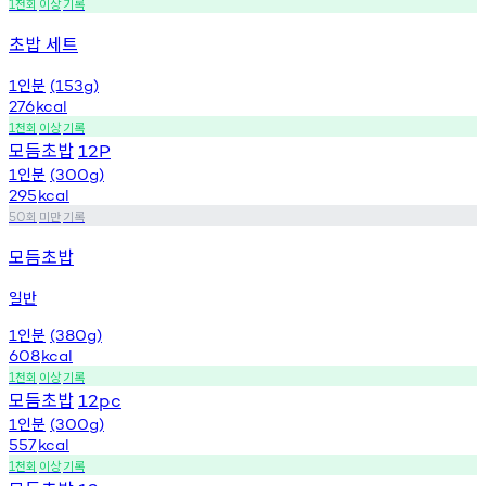
천회
이상
기록
1
초밥 세트
인분
1
(153g)
276
kcal
천회
이상
기록
1
모듬초밥
12P
인분
1
(300g)
295
kcal
회
미만
기록
50
모듬초밥
일반
인분
1
(380g)
608
kcal
천회
이상
기록
1
모듬초밥
12pc
인분
1
(300g)
557
kcal
천회
이상
기록
1