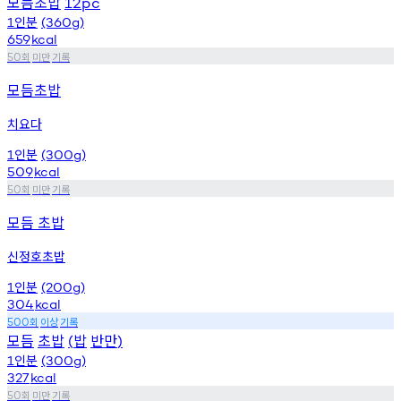
모듬초밥
12pc
인분
1
(360g)
659
kcal
회
미만
기록
50
모듬초밥
치요다
인분
1
(300g)
509
kcal
회
미만
기록
50
모듬 초밥
신정호초밥
인분
1
(200g)
304
kcal
회
이상
기록
500
모듬
초밥
밥
반만
(
)
인분
1
(300g)
327
kcal
회
미만
기록
50