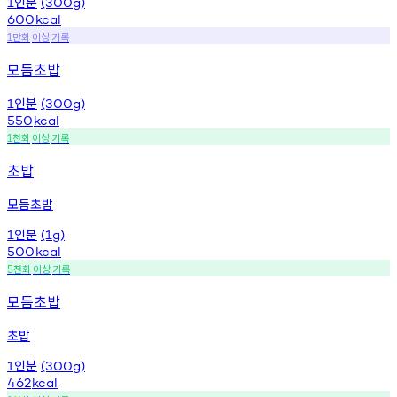
인분
1
(300g)
600
kcal
만회
이상
기록
1
모듬초밥
인분
1
(300g)
550
kcal
천회
이상
기록
1
초밥
모듬초밥
인분
1
(1g)
500
kcal
천회
이상
기록
5
모듬초밥
초밥
인분
1
(300g)
462
kcal