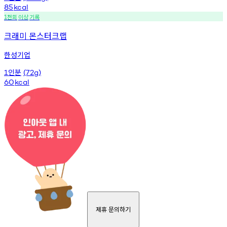
85
kcal
천회
이상
기록
1
크래미 몬스터크랩
한성기업
인분
1
(72g)
60
kcal
제휴 문의하기