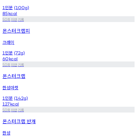
인분
1
(100g)
85
kcal
회
미만
기록
50
몬스터크랩피
크래미
인분
1
(72g)
60
kcal
회
미만
기록
50
몬스터크랩
한성마켓
인분
1
(142g)
127
kcal
회
미만
기록
50
몬스터크랩 반개
한성