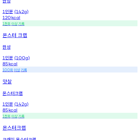
한성
인분
1
(142g)
120
kcal
천회
이상
기록
1
몬스터 크랩
한성
인분
1
(100g)
85
kcal
회
이상
기록
100
맛살
몬스터크랩
인분
1
(142g)
85
kcal
천회
이상
기록
1
몬스터크랩
크래미 몬스터크랩