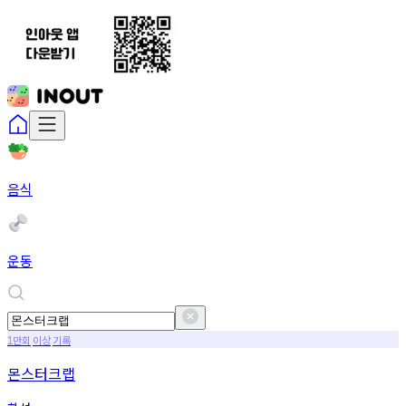
음식
운동
만회
이상
기록
1
몬스터크랩