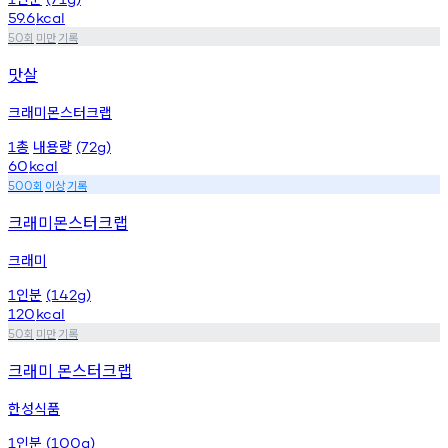
59.6
kcal
회
미만
기록
50
맛살
크래미몬스터크랩
총
내용량
1
(72g)
60
kcal
회
이상
기록
500
크래미몬스터크랩
크래미
인분
1
(142g)
120
kcal
회
미만
기록
50
크래미 몬스터크랩
한성식품
인분
1
(100g)