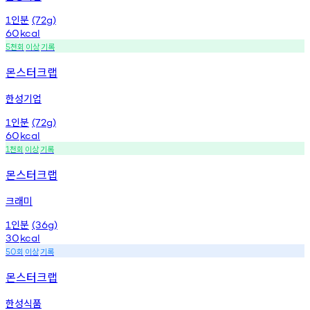
인분
1
(72g)
60
kcal
천회
이상
기록
5
몬스터크랩
한성기업
인분
1
(72g)
60
kcal
천회
이상
기록
1
몬스터크랩
크래미
인분
1
(36g)
30
kcal
회
이상
기록
50
몬스터크랩
한성식품