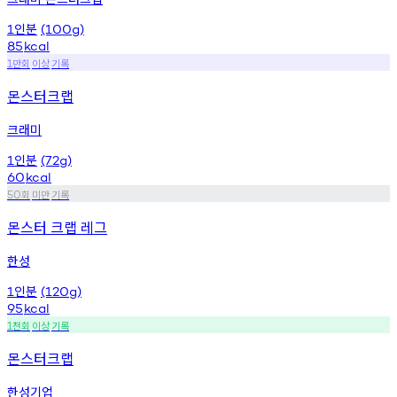
인분
1
(100g)
85
kcal
만회
이상
기록
1
몬스터크랩
크래미
인분
1
(72g)
60
kcal
회
미만
기록
50
몬스터 크랩 레그
한성
인분
1
(120g)
95
kcal
천회
이상
기록
1
몬스터크랩
한성기업