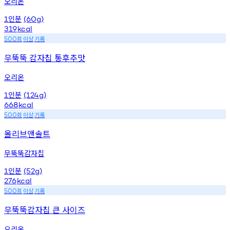
오리온
인분
1
(60g)
319
kcal
회
이상
기록
500
무뚝뚝 감자칩 통후추맛
오리온
인분
1
(124g)
668
kcal
회
이상
기록
500
올리브앤솔트
무뚝뚝감자칩
인분
1
(52g)
276
kcal
회
이상
기록
500
무뚝뚝감자칩 큰 사이즈
오리온