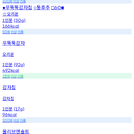
회
이상
기록
100
무뚝뚝감자칩
통후추
●
○
□60■
오리온
☆
인분
1
(30g)
166
kcal
회
이상
기록
50
무뚝뚝감자
오리온
인분
1
(92g)
492
kcal
천회
이상
기록
1
감자칩
감자칩
인분
1
(17g)
96
kcal
회
이상
기록
100
올리브앤솔트