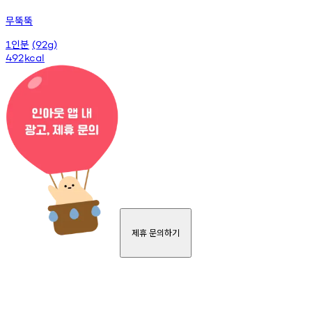
무뚝뚝
인분
1
(92g)
492
kcal
제휴 문의하기