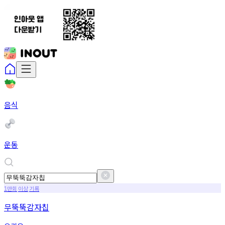
음식
운동
만회
이상
기록
1
무뚝뚝감자칩