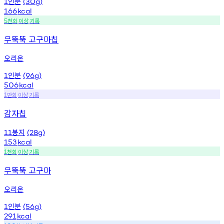
인분
1
(30g)
166
kcal
천회
이상
기록
5
무뚝뚝 고구마칩
오리온
인분
1
(96g)
506
kcal
만회
이상
기록
1
감자칩
봉지
11
(28g)
153
kcal
천회
이상
기록
1
무뚝뚝 고구마
오리온
인분
1
(56g)
291
kcal