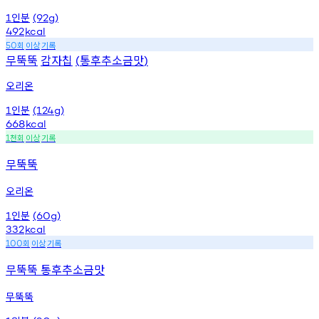
인분
1
(92g)
492
kcal
회
이상
기록
50
무뚝뚝
감자칩
통후추소금맛
(
)
오리온
인분
1
(124g)
668
kcal
천회
이상
기록
1
무뚝뚝
오리온
인분
1
(60g)
332
kcal
회
이상
기록
100
무뚝뚝 통후추소금맛
무뚝뚝