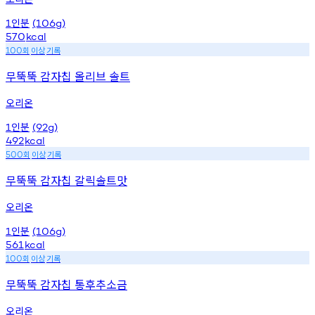
인분
1
(106g)
570
kcal
회
이상
기록
100
무뚝뚝 감자칩 올리브 솔트
오리온
인분
1
(92g)
492
kcal
회
이상
기록
500
무뚝뚝 감자칩 갈릭솔트맛
오리온
인분
1
(106g)
561
kcal
회
이상
기록
100
무뚝뚝 감자칩 통후추소금
오리온