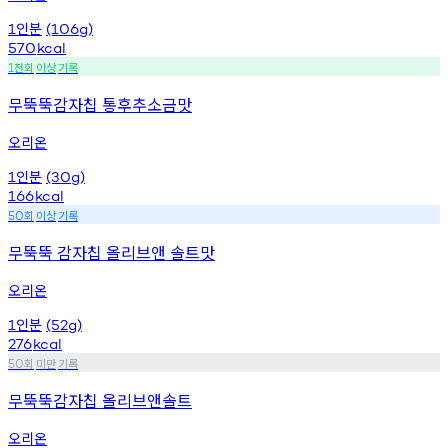
인분
1
(106g)
570
kcal
천회
이상
기록
1
무뚝뚝감자칩 통후추소금맛
오리온
인분
1
(30g)
166
kcal
회
이상
기록
50
무뚝뚝 감자칩 올리브앤 솔트맛
오리온
인분
1
(52g)
276
kcal
회
미만
기록
50
무뚝뚝감자칩 올리브앤솔트
오리온