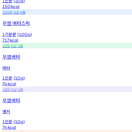
인분
1
(20g)
150
kcal
회
이상
기록
100
무염 버터스틱
기본량
1
(100g)
717
kcal
천회
이상
기록
1
무염버터
버터
인분
1
(10g)
74
kcal
만회
이상
기록
1
무염버터
앵커
인분
1
(10g)
74
kcal