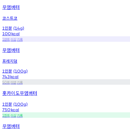
무염버터
코스트코
인분
1
(14g)
100
kcal
만회
이상
기록
1
무염버터
프레지덩
인분
1
(100g)
743
kcal
회
미만
기록
50
홋카이도무염버터
인분
1
(100g)
750
kcal
천회
이상
기록
1
무염버터