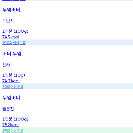
무염버터
드빈치
인분
1
(100g)
745
kcal
회
이상
기록
100
버터 무염
알라
인분
1
(10g)
74.7
kcal
회
이상
기록
50
무염버터
골든천
인분
1
(100g)
752
kcal
천회
이상
기록
1