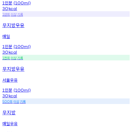
인분
1
(100ml)
30
kcal
만회
이상
기록
1
무지방우유
매일
인분
1
(100ml)
30
kcal
천회
이상
기록
1
무지방우유
서울우유
인분
1
(100ml)
30
kcal
회
이상
기록
500
무지방
매일우유