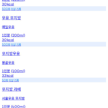
30
kcal
회
이상
기록
500
우유 무지방
매일우유
인분
1
(200ml)
30
kcal
회
이상
기록
500
무지방우유
몽골우유
인분
1
(100ml)
33
kcal
회
이상
기록
50
무지방 라떼
서울우유 무지방
인분
1
(400ml)