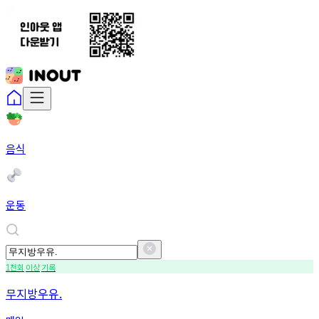
음식
운동
천회
이상
기록
1
무지방우유.