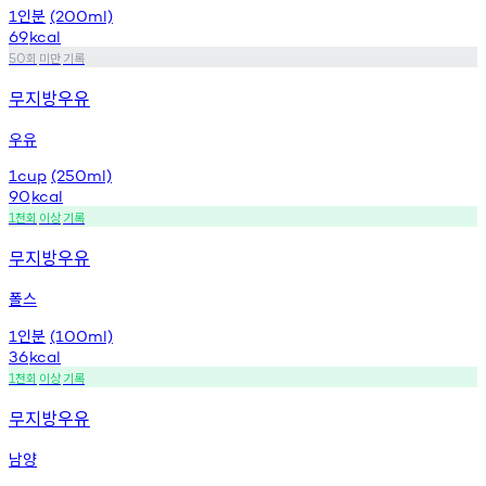
인분
1
(200ml)
69
kcal
회
미만
기록
50
무지방우유
우유
1cup
(250ml)
90
kcal
천회
이상
기록
1
무지방우유
폴스
인분
1
(100ml)
36
kcal
천회
이상
기록
1
무지방우유
남양