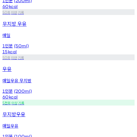
인분
1
(200ml)
60
kcal
회
미만
기록
50
무지방 우유
매일
인분
1
(50ml)
15
kcal
회
미만
기록
50
우유
매일우유 무지방
인분
1
(200ml)
60
kcal
천회
이상
기록
5
무지방우유
매일우유
인분
1
(100ml)