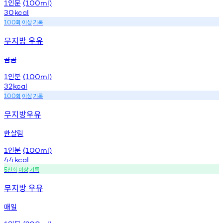
인분
1
(100ml)
30
kcal
회
이상
기록
100
무지방 우유
곰곰
인분
1
(100ml)
32
kcal
회
이상
기록
100
무지방우유
한살림
인분
1
(100ml)
44
kcal
천회
이상
기록
5
무지방 우유
매일