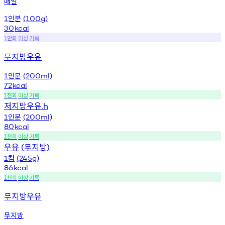
매일
인분
1
(100g)
30
kcal
만회
이상
기록
1
무지방우유
인분
1
(200ml)
72
kcal
천회
이상
기록
1
저지방우유
.h
인분
1
(200ml)
80
kcal
천회
이상
기록
1
우유
무지방
(
)
컵
1
(245g)
86
kcal
천회
이상
기록
1
무지방우유
무지방