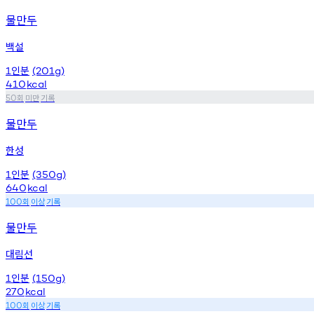
물만두
백설
인분
1
(201g)
410
kcal
회
미만
기록
50
물만두
한성
인분
1
(350g)
640
kcal
회
이상
기록
100
물만두
대림선
인분
1
(150g)
270
kcal
회
이상
기록
100