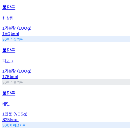
물만두
한살림
기본량
1
(100g)
160
kcal
회
이상
기록
50
물만두
피코크
기본량
1
(100g)
175
kcal
회
미만
기록
50
물만두
배민
인분
1
(405g)
825
kcal
회
이상
기록
500