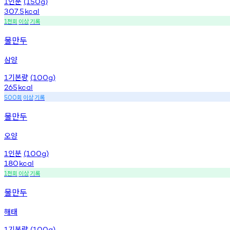
인분
1
(150g)
307.5
kcal
천회
이상
기록
1
물만두
삼양
기본량
1
(100g)
265
kcal
회
이상
기록
500
물만두
오양
인분
1
(100g)
180
kcal
천회
이상
기록
1
물만두
해태
기본량
1
(100g)