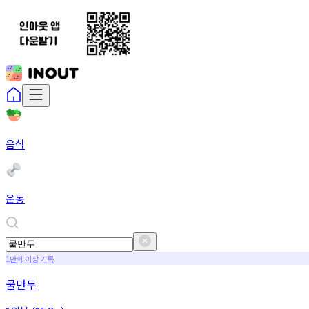
음식
운동
만회
이상
기록
1
물만두