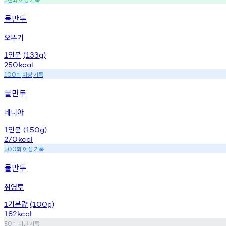
물만두
오뚜기
인분
1
(133g)
250
kcal
회
이상
기록
100
물만두
네니아
인분
1
(150g)
270
kcal
회
이상
기록
500
물만두
취영루
기본량
1
(100g)
182
kcal
회
미만
기록
50