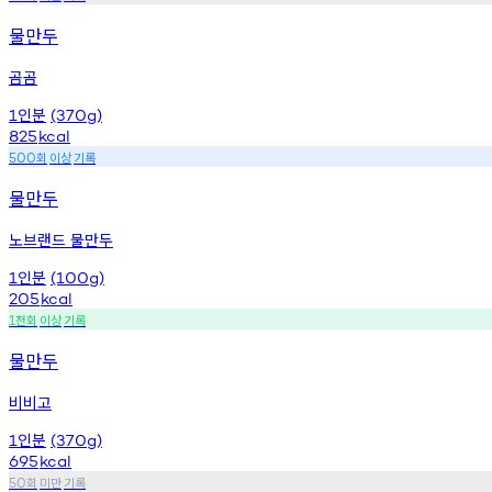
물만두
곰곰
인분
1
(370g)
825
kcal
회
이상
기록
500
물만두
노브랜드 물만두
인분
1
(100g)
205
kcal
천회
이상
기록
1
물만두
비비고
인분
1
(370g)
695
kcal
회
미만
기록
50