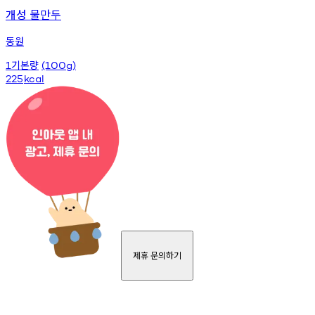
개성 물만두
동원
기본량
1
(100g)
225
kcal
제휴 문의하기