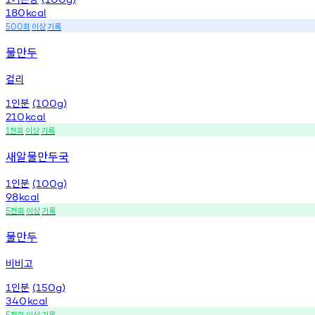
180
kcal
회
이상
기록
500
물만두
컬리
인분
1
(100g)
210
kcal
천회
이상
기록
1
새알물만두국
인분
1
(100g)
98
kcal
천회
이상
기록
5
물만두
비비고
인분
1
(150g)
340
kcal
천회
이상
기록
5