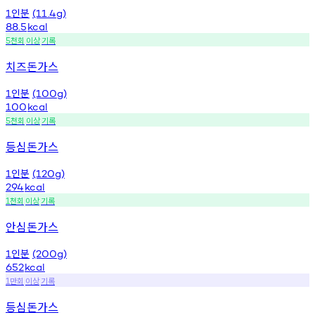
인분
1
(11.4g)
88.5
kcal
천회
이상
기록
5
치즈돈가스
인분
1
(100g)
100
kcal
천회
이상
기록
5
등심돈가스
인분
1
(120g)
294
kcal
천회
이상
기록
1
안심돈가스
인분
1
(200g)
652
kcal
만회
이상
기록
1
등심돈가스