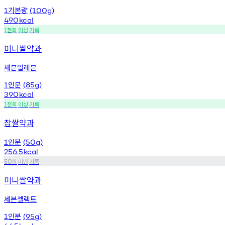
기본량
1
(100g)
490
kcal
천회
이상
기록
1
미니쌀약과
세븐일레븐
인분
1
(85g)
390
kcal
천회
이상
기록
1
찹쌀약과
인분
1
(50g)
256.5
kcal
회
미만
기록
50
미니쌀약과
세븐셀렉트
인분
1
(95g)