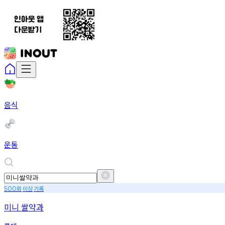
음식
운동
회
이상
기록
500
미니 쌀약과