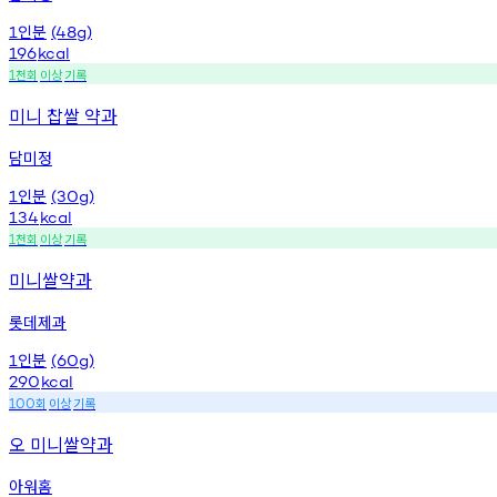
인분
1
(48g)
196
kcal
천회
이상
기록
1
미니 찹쌀 약과
담미정
인분
1
(30g)
134
kcal
천회
이상
기록
1
미니쌀약과
롯데제과
인분
1
(60g)
290
kcal
회
이상
기록
100
오 미니쌀약과
아워홈