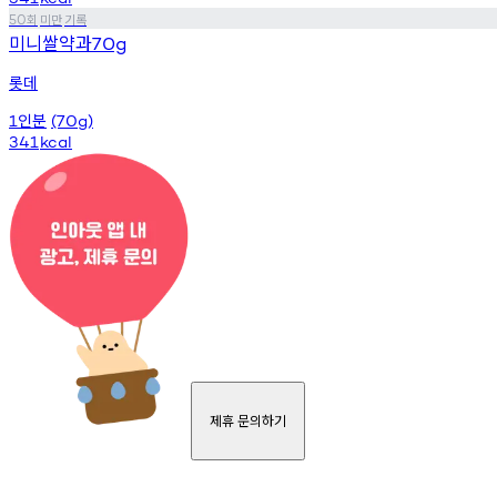
회
미만
기록
50
미니쌀약과
70g
롯데
인분
1
(70g)
341
kcal
제휴 문의하기