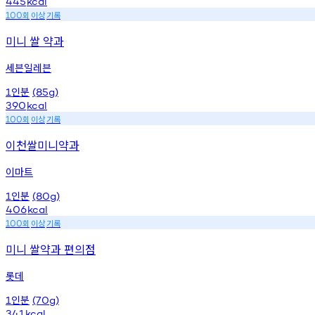
445
kcal
회
이상
기록
100
미니 쌀 약과
세븐일레븐
인분
1
(85g)
390
kcal
회
이상
기록
100
이천쌀미니약과
이마트
인분
1
(80g)
406
kcal
회
이상
기록
100
미니 쌀약과 편의점
롯데
인분
1
(70g)
341
kcal