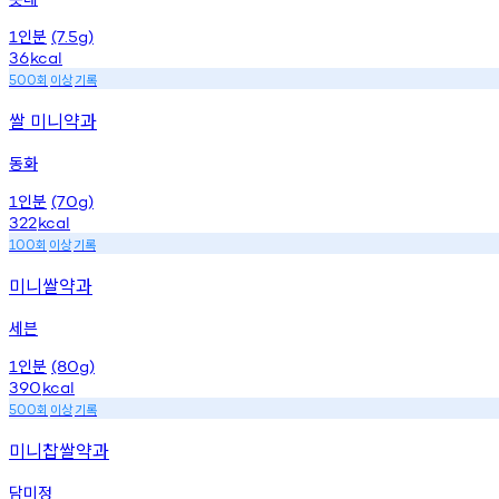
인분
1
(7.5g)
36
kcal
회
이상
기록
500
쌀 미니약과
동화
인분
1
(70g)
322
kcal
회
이상
기록
100
미니쌀약과
세븐
인분
1
(80g)
390
kcal
회
이상
기록
500
미니찹쌀약과
담미정