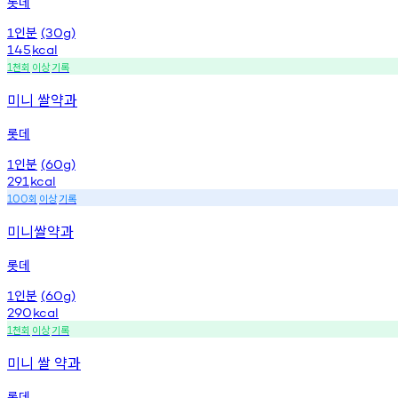
롯데
인분
1
(30g)
145
kcal
천회
이상
기록
1
미니 쌀약과
롯데
인분
1
(60g)
291
kcal
회
이상
기록
100
미니쌀약과
롯데
인분
1
(60g)
290
kcal
천회
이상
기록
1
미니 쌀 약과
롯데