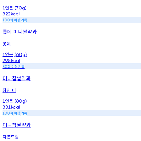
인분
1
(70g)
322
kcal
회
이상
기록
100
롯데 미니쌀약과
롯데
인분
1
(60g)
295
kcal
회
이상
기록
50
미니찹쌀약과
장인 더
인분
1
(80g)
331
kcal
회
이상
기록
100
미니찹쌀약과
자연드림