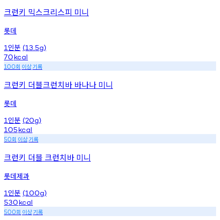
크런키 믹스크리스피 미니
롯데
인분
1
(13.5g)
70
kcal
회
이상
기록
100
크런키 더블크런치바 바나나 미니
롯데
인분
1
(20g)
105
kcal
회
이상
기록
50
크런키 더블 크런치바 미니
롯데제과
인분
1
(100g)
530
kcal
회
이상
기록
500