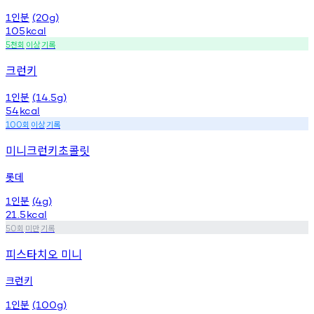
인분
1
(20g)
105
kcal
천회
이상
기록
5
크런키
인분
1
(14.5g)
54
kcal
회
이상
기록
100
미니크런키초콜릿
롯데
인분
1
(4g)
21.5
kcal
회
미만
기록
50
피스타치오 미니
크런키
인분
1
(100g)