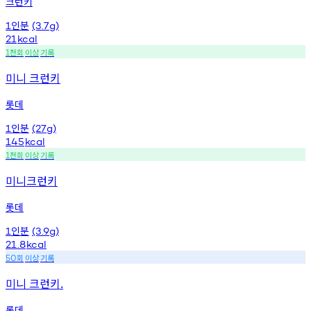
크런키
인분
1
(3.7g)
21
kcal
천회
이상
기록
1
미니 크런키
롯데
인분
1
(27g)
145
kcal
천회
이상
기록
1
미니크런키
롯데
인분
1
(3.9g)
21.8
kcal
회
이상
기록
50
미니 크런키.
롯데