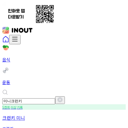
음식
운동
천회
이상
기록
5
크런키 미니