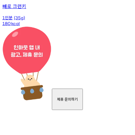
빼로 크런키
인분
1
(35g)
180
kcal
제휴 문의하기