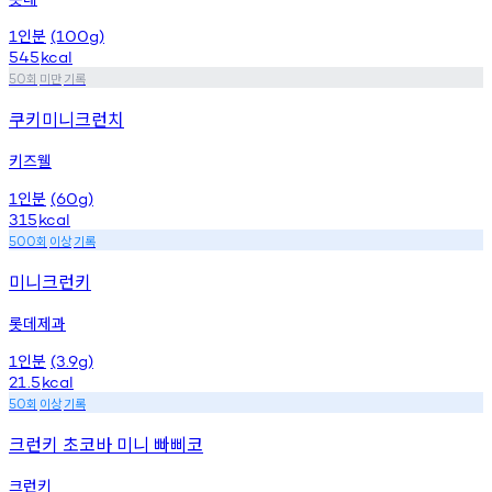
인분
1
(100g)
545
kcal
회
미만
기록
50
쿠키미니크런치
키즈웰
인분
1
(60g)
315
kcal
회
이상
기록
500
미니크런키
롯데제과
인분
1
(3.9g)
21.5
kcal
회
이상
기록
50
크런키 초코바 미니 빠삐코
크런키