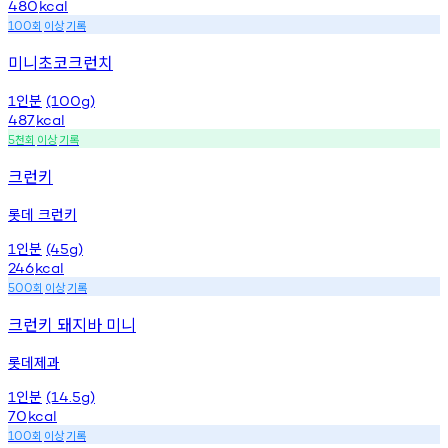
480
kcal
회
이상
기록
100
미니초코크런치
인분
1
(100g)
487
kcal
천회
이상
기록
5
크런키
롯데 크런키
인분
1
(45g)
246
kcal
회
이상
기록
500
크런키 돼지바 미니
롯데제과
인분
1
(14.5g)
70
kcal
회
이상
기록
100