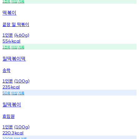
천회
이상
기록
1
떡볶이
끝장 밀 떡볶이
인분
1
(460g)
554
kcal
천회
이상
기록
1
밀떡볶이떡
송학
인분
1
(100g)
235
kcal
회
이상
기록
50
밀떡볶이
효림원
인분
1
(100g)
220.3
kcal
회
이상
기록
100