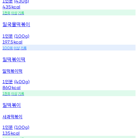
인분
1
(430g)
435
kcal
천회
이상
기록
1
밀국물떡볶이
인분
1
(100g)
197.5
kcal
회
이상
기록
100
밀떡볶이떡
밀떡볶이떡
인분
1
(400g)
860
kcal
천회
이상
기록
1
밀떡볶이
사과떡볶이
인분
1
(100g)
135
kcal