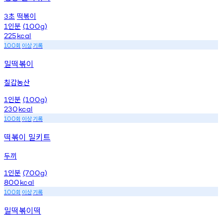
초
떡볶이
3
인분
1
(100g)
225
kcal
회
이상
기록
100
밀떡볶이
칠갑농산
인분
1
(100g)
230
kcal
회
이상
기록
100
떡볶이 밀키트
두끼
인분
1
(700g)
800
kcal
회
이상
기록
100
밀떡볶이떡