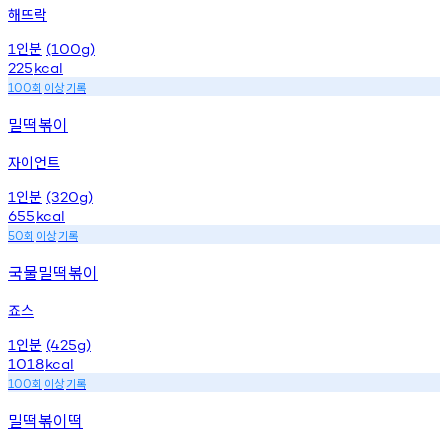
해뜨락
인분
1
(100g)
225
kcal
회
이상
기록
100
밀떡볶이
자이언트
인분
1
(320g)
655
kcal
회
이상
기록
50
국물밀떡볶이
죠스
인분
1
(425g)
1018
kcal
회
이상
기록
100
밀떡볶이떡