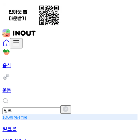
음식
운동
회
이상
기록
100
밀크롤