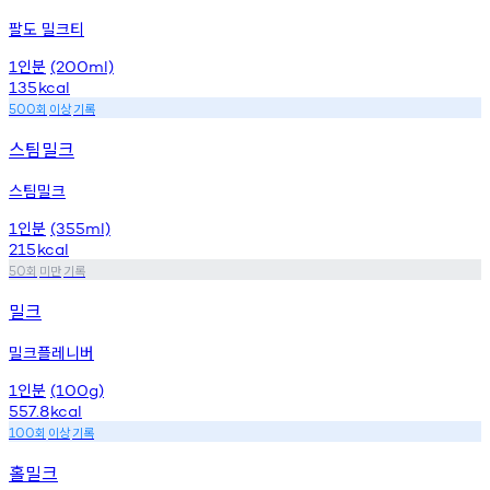
팔도 밀크티
인분
1
(200ml)
135
kcal
회
이상
기록
500
스팀밀크
스팀밀크
인분
1
(355ml)
215
kcal
회
미만
기록
50
밀크
밀크플레니버
인분
1
(100g)
557.8
kcal
회
이상
기록
100
홀밀크