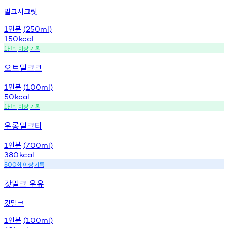
밀크시크릿
인분
1
(250ml)
150
kcal
천회
이상
기록
1
오트밀크크
인분
1
(100ml)
50
kcal
천회
이상
기록
1
우롱밀크티
인분
1
(700ml)
380
kcal
회
이상
기록
500
갓밀크 우유
갓밀크
인분
1
(100ml)