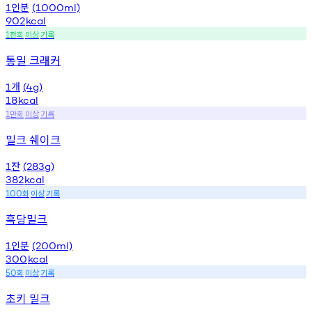
인분
1
(1000ml)
902
kcal
천회
이상
기록
1
통밀 크래커
개
1
(4g)
18
kcal
만회
이상
기록
1
밀크 쉐이크
잔
1
(283g)
382
kcal
회
이상
기록
100
흑당밀크
인분
1
(200ml)
300
kcal
회
이상
기록
50
초키 밀크