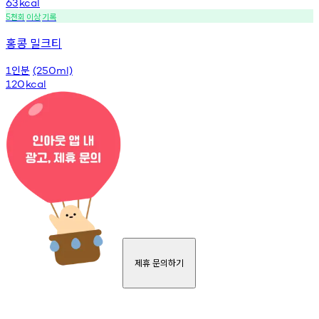
63
kcal
천회
이상
기록
5
홍콩 밀크티
인분
1
(250ml)
120
kcal
제휴 문의하기