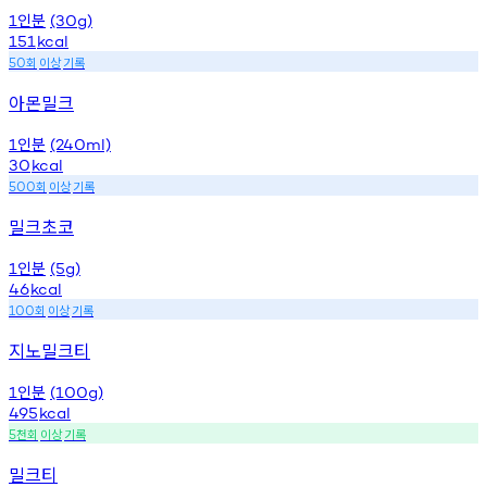
인분
1
(30g)
151
kcal
회
이상
기록
50
아몬밀크
인분
1
(240ml)
30
kcal
회
이상
기록
500
밀크초코
인분
1
(5g)
46
kcal
회
이상
기록
100
지노밀크티
인분
1
(100g)
495
kcal
천회
이상
기록
5
밀크티