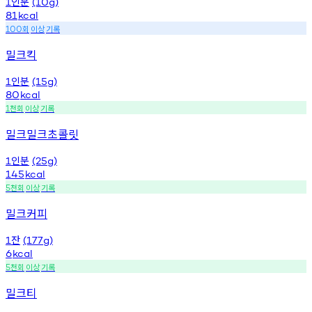
인분
1
(10g)
81
kcal
회
이상
기록
100
밀크킥
인분
1
(15g)
80
kcal
천회
이상
기록
1
밀크밀크초콜릿
인분
1
(25g)
145
kcal
천회
이상
기록
5
밀크커피
잔
1
(177g)
6
kcal
천회
이상
기록
5
밀크티