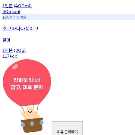
인분
1
(400ml)
305
kcal
회
이상
기록
100
초코바나나쉐이크
밀잇
인분
1
(30g)
117
kcal
제휴 문의하기