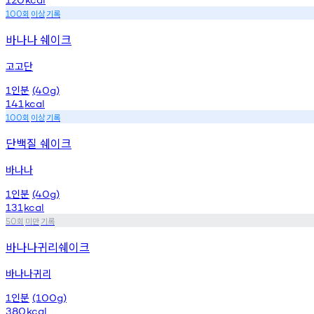
회
이상
기록
100
바나나 쉐이크
고고단
인분
1
(40g)
141
kcal
회
이상
기록
100
단백질 쉐이크
바나나
인분
1
(40g)
131
kcal
회
미만
기록
50
바나나귀리쉐이크
바나나귀리
인분
1
(100g)
380
kcal