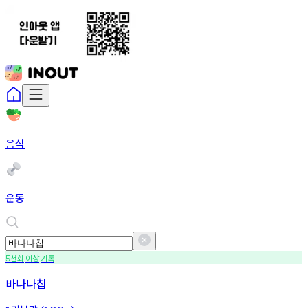
음식
운동
천회
이상
기록
5
바나나칩