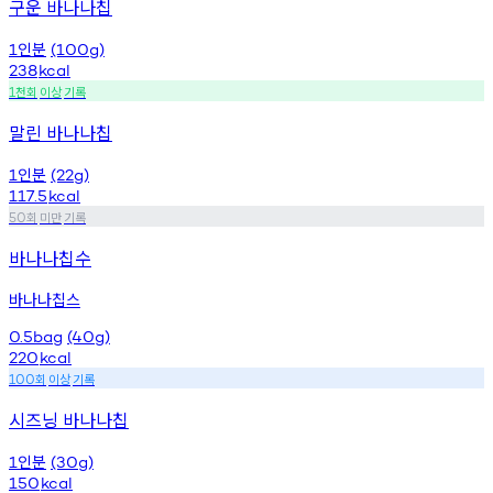
구운 바나나칩
인분
1
(100g)
238
kcal
천회
이상
기록
1
말린 바나나칩
인분
1
(22g)
117.5
kcal
회
미만
기록
50
바나나칩수
바나나칩스
0.5bag
(40g)
220
kcal
회
이상
기록
100
시즈닝 바나나칩
인분
1
(30g)
150
kcal