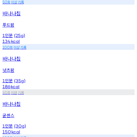
회
이상
기록
50
바나나칩
푸드팜
인분
1
(25g)
134
kcal
회
이상
기록
100
바나나칩
넛츠팜
인분
1
(35g)
186
kcal
회
미만
기록
50
바나나칩
굳센스
인분
1
(30g)
150
kcal