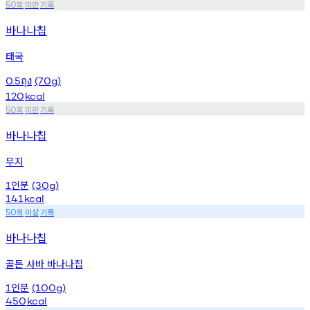
회
미만
기록
50
바나나칩
태국
0.5ถุง
(70g)
120
kcal
회
미만
기록
50
바나나칩
무지
인분
1
(30g)
141
kcal
회
이상
기록
50
바나나칩
골든 사바 바나나칩
인분
1
(100g)
450
kcal