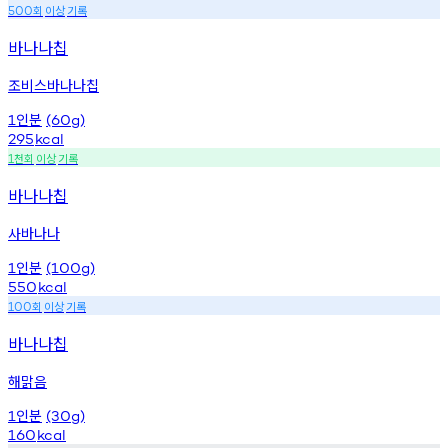
회
이상
기록
500
바나나칩
조비스바나나칩
인분
1
(60g)
295
kcal
천회
이상
기록
1
바나나칩
사바나나
인분
1
(100g)
550
kcal
회
이상
기록
100
바나나칩
해맑음
인분
1
(30g)
160
kcal