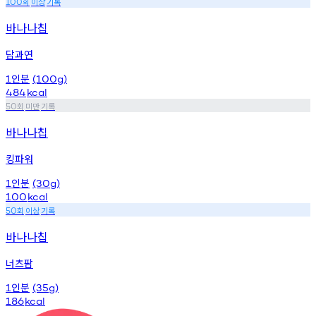
회
이상
기록
100
바나나칩
담과연
인분
1
(100g)
484
kcal
회
미만
기록
50
바나나칩
킹파워
인분
1
(30g)
100
kcal
회
이상
기록
50
바나나칩
너츠팜
인분
1
(35g)
186
kcal