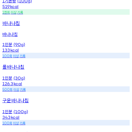
기본량
1
(100g)
519
kcal
천회
이상
기록
1
바나나칩
바나나칩
인분
1
(90g)
133
kcal
회
이상
기록
100
롤바나나칩
인분
1
(30g)
126.3
kcal
회
이상
기록
500
구운바나나칩
인분
1
(100g)
343
kcal
회
이상
기록
100