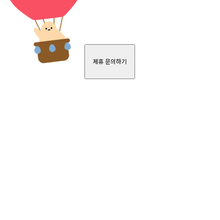
제휴 문의하기