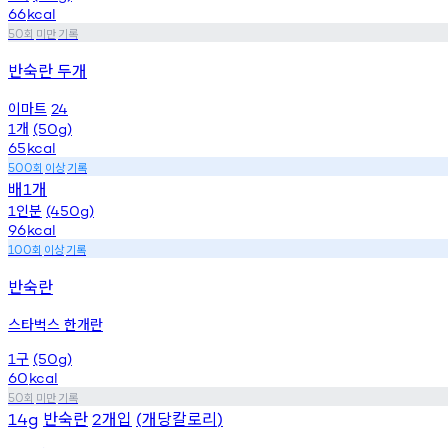
66
kcal
회
미만
기록
50
반숙란 두개
이마트
24
개
1
(50g)
65
kcal
회
이상
기록
500
배
개
1
인분
1
(450g)
96
kcal
회
이상
기록
100
반숙란
스타벅스 한개란
구
1
(50g)
60
kcal
회
미만
기록
50
반숙란
개입
개당칼로리
14g
2
(
)