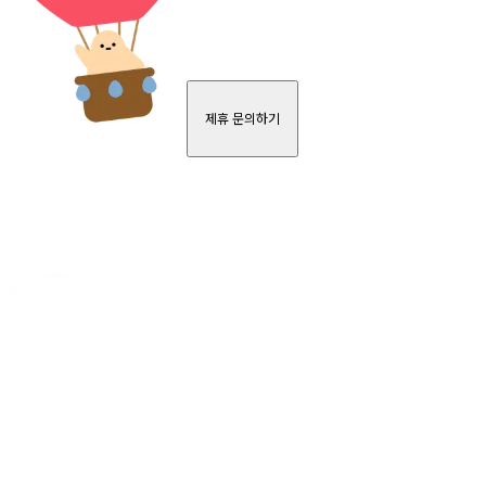
제휴 문의하기