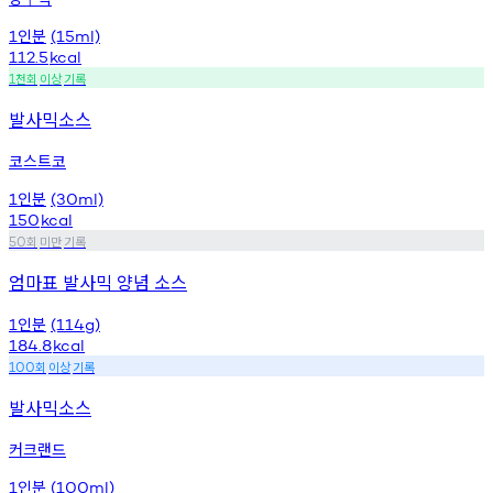
인분
1
(15ml)
112.5
kcal
천회
이상
기록
1
발사믹소스
코스트코
인분
1
(30ml)
150
kcal
회
미만
기록
50
엄마표 발사믹 양념 소스
인분
1
(114g)
184.8
kcal
회
이상
기록
100
발사믹소스
커크랜드
인분
1
(100ml)