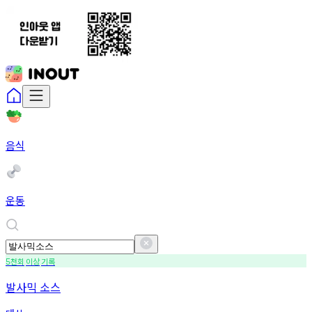
음식
운동
천회
이상
기록
5
발사믹 소스