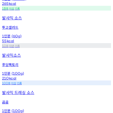
265
kcal
천회
이상
기록
1
발사믹 소스
투고샐러드
인분
1
(60g)
55
kcal
회
미만
기록
50
발사믹소스
푸딩팩토리
인분
1
(100g)
210
kcal
회
이상
기록
100
발사믹 드레싱 소스
곰곰
인분
1
(100g)