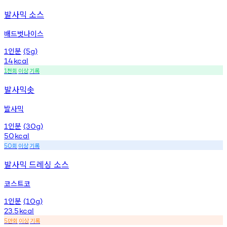
발사믹 소스
배드벗나이스
인분
1
(5g)
14
kcal
천회
이상
기록
1
발사믹솟
발사믹
인분
1
(30g)
50
kcal
회
이상
기록
50
발사믹 드레싱 소스
코스트코
인분
1
(10g)
23.5
kcal
만회
이상
기록
5