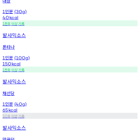
대상
인분
1
(30g)
40
kcal
천회
이상
기록
1
발사믹소스
폰타나
인분
1
(100g)
150
kcal
천회
이상
기록
1
발사믹소스
채선당
인분
1
(40g)
65
kcal
회
미만
기록
50
발사믹소스
먕꾸덕