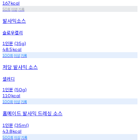
167
kcal
회
미만
기록
50
발사믹소스
슬로우캘리
인분
1
(35g)
48.5
kcal
회
이상
기록
100
저당 발사믹 소스
샐러디
인분
1
(50g)
110
kcal
회
이상
기록
100
홈메이드 발사믹 드레싱 소스
인분
1
(35ml)
43.8
kcal
회
이상
기록
500