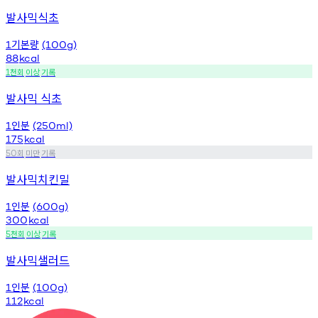
발사믹식초
기본량
1
(100g)
88
kcal
천회
이상
기록
1
발사믹 식초
인분
1
(250ml)
175
kcal
회
미만
기록
50
발사믹치킨밀
인분
1
(600g)
300
kcal
천회
이상
기록
5
발사믹샐러드
인분
1
(100g)
112
kcal