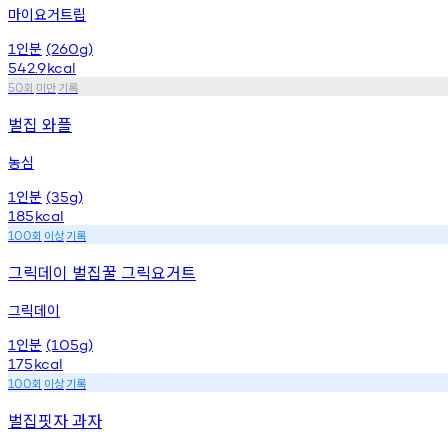
마이요거트립
인분
1
(260g)
542.9
kcal
회
미만
기록
50
벌집 와플
농심
인분
1
(35g)
185
kcal
회
이상
기록
100
그릭데이 벌집꿀 그릭요거트
그릭데이
인분
1
(105g)
175
kcal
회
이상
기록
100
벌집핏자 과자