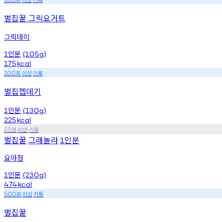
벌집꿀 그릭요거트
그릭데이
인분
1
(105g)
175
kcal
회
이상
기록
100
벌집껩데기
인분
1
(130g)
225
kcal
회
미만
기록
50
벌집꿀
그래놀라
인분
1
요아정
인분
1
(230g)
474
kcal
회
이상
기록
500
벌집꿀