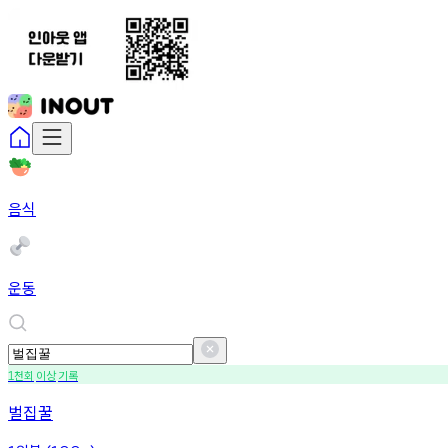
음식
운동
천회
이상
기록
1
벌집꿀