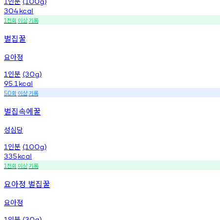
인분
1
(100g)
304
kcal
천회
이상
기록
1
벌집꿀
요아정
인분
1
(30g)
95.1
kcal
회
이상
기록
50
벌집속에꿀
성심당
인분
1
(100g)
335
kcal
천회
이상
기록
1
요아정 벌집꿀
요아정
인분
1
(30g)