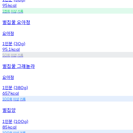
95
kcal
천회
이상
기록
1
벌집꿀 요아정
요아정
인분
1
(30g)
95.1
kcal
회
미만
기록
50
벌집꿀 그래놀라
요아정
인분
1
(380g)
657
kcal
회
이상
기록
100
벌집양
인분
1
(100g)
85
kcal
회
이상
기록
100