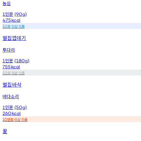
농심
인분
1
(90g)
475
kcal
회
이상
기록
50
벌집껍데기
투다리
인분
1
(180g)
755
kcal
회
미만
기록
50
벌집바삭
바다소리
인분
1
(50g)
260
kcal
만회
이상
기록
10
꿀