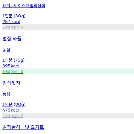
요거트아이스크림의정석
인분
1
(30g)
95.1
kcal
회
미만
기록
50
벌집 와플
농심
인분
1
(75g)
395
kcal
천회
이상
기록
1
벌집핏자
농심
인분
1
(90g)
475
kcal
회
미만
기록
50
벌집꿀허니넛 요거트