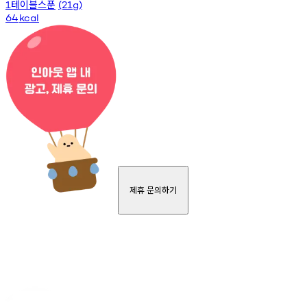
테이블스푼
1
(21g)
64
kcal
제휴 문의하기