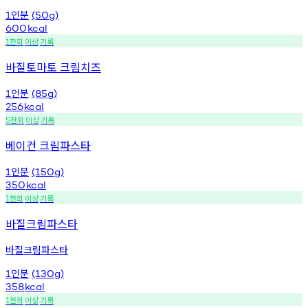
인분
1
(50g)
600
kcal
천회
이상
기록
1
바질토마토 크림치즈
인분
1
(85g)
256
kcal
천회
이상
기록
5
베이컨 크림파스타
인분
1
(150g)
350
kcal
천회
이상
기록
1
바질크림파스타
바질크림파스타
인분
1
(130g)
358
kcal
천회
이상
기록
1