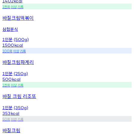
1402
kcal
천회
이상
기록
1
바질크림떡볶이
삼첩분식
인분
1
(500g)
1500
kcal
회
이상
기록
100
바질크림파게리
인분
1
(250g)
500
kcal
천회
이상
기록
1
바질 크림 리조또
인분
1
(350g)
353
kcal
회
미만
기록
50
바질크림