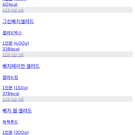
60
kcal
회
미만
기록
50
그린베지샐러드
샐러드박스
인분
1
(400g)
338
kcal
회
미만
기록
50
베지테리언 샐러드
샐러드킹
인분
1
(150g)
378
kcal
회
미만
기록
50
베지 웜 샐러드
쓱싹푸드
인분
1
(200g)