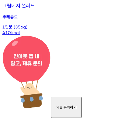
그릴베지 샐러드
뚜레쥬르
인분
1
(356g)
410
kcal
제휴 문의하기