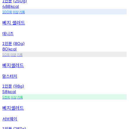
인분
1
(250g)
488
kcal
회
이상
기록
100
베지 샐러드
데니즈
인분
1
(80g)
80
kcal
회
미만
기록
50
베지샐러드
맘스터치
인분
1
(98g)
58
kcal
천회
이상
기록
5
베지샐러드
서브웨이
인분
1
(287g)