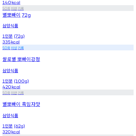
140
kcal
회
미만
기록
50
별뽀빠이
72g
삼양식품
인분
1
(72g)
335
kcal
회
이상
기록
50
쌀로별 뽀빠이강정
삼양식품
인분
1
(100g)
420
kcal
회
미만
기록
50
별뽀빠이 흑임자맛
삼양식품
인분
1
(62g)
320
kcal