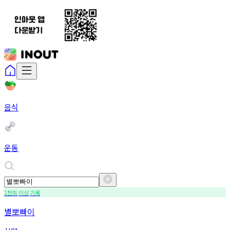
음식
운동
천회
이상
기록
1
별뽀빠이