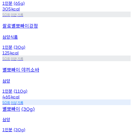
인분
1
(65g)
305
kcal
회
미만
기록
50
쌀로별뽀빠이강정
삼양식품
인분
1
(30g)
125
kcal
회
미만
기록
50
별뽀빠이 야끼소바
삼양
인분
1
(110g)
465
kcal
회
이상
기록
50
별뽀빠이
(30g)
삼양
인분
1
(30g)