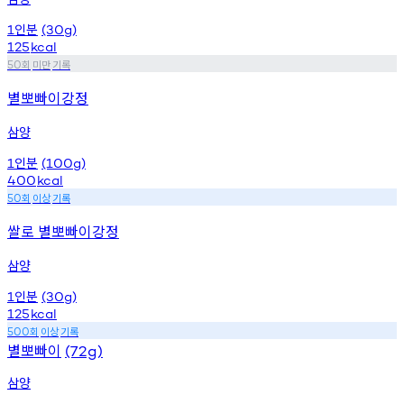
인분
1
(30g)
125
kcal
회
미만
기록
50
별뽀빠이강정
삼양
인분
1
(100g)
400
kcal
회
이상
기록
50
쌀로 별뽀빠이강정
삼양
인분
1
(30g)
125
kcal
회
이상
기록
500
별뽀빠이
(72g)
삼양