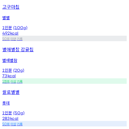
고구마칩
별별
인분
1
(100g)
492
kcal
회
미만
기록
50
별애별참 감귤칩
별애별참
인분
1
(20g)
73
kcal
천회
이상
기록
1
쌀로별별
롯데
인분
1
(50g)
283
kcal
회
이상
기록
50