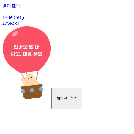
별이호떡
인분
1
(60g)
175
kcal
제휴 문의하기