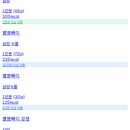
삼양
인분
1
(65g)
305
kcal
천회
이상
기록
1
별뽀빠이
삼양 식품
인분
1
(72g)
335
kcal
회
이상
기록
100
별뽀빠이
삼양식품
인분
1
(30g)
135
kcal
회
이상
기록
50
별뽀빠이 강정
삼양