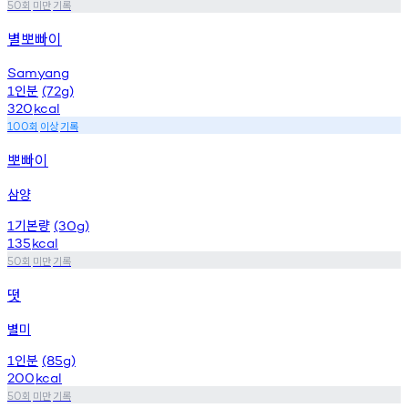
회
미만
기록
50
별뽀빠이
Samyang
인분
1
(72g)
320
kcal
회
이상
기록
100
뽀빠이
삼양
기본량
1
(30g)
135
kcal
회
미만
기록
50
떳
별미
인분
1
(85g)
200
kcal
회
미만
기록
50