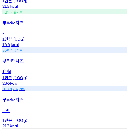
인분
1
(100g)
215
kcal
천회
이상
기록
1
부라타치즈
-
인분
1
(60g)
144
kcal
회
이상
기록
50
부라타치즈
和润
인분
1
(100g)
236
kcal
회
이상
기록
100
부라타치즈
쿠팡
인분
1
(100g)
213
kcal