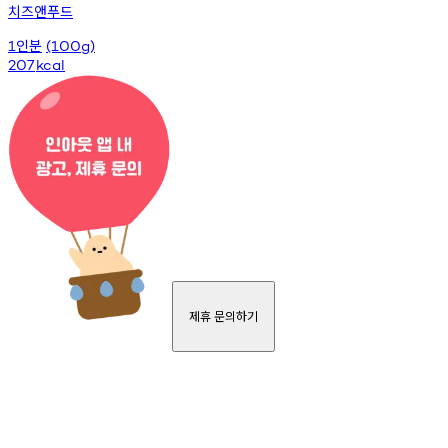
치즈앤푸드
인분
1
(100g)
207
kcal
제휴 문의하기