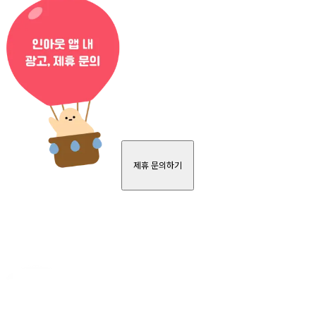
제휴 문의하기