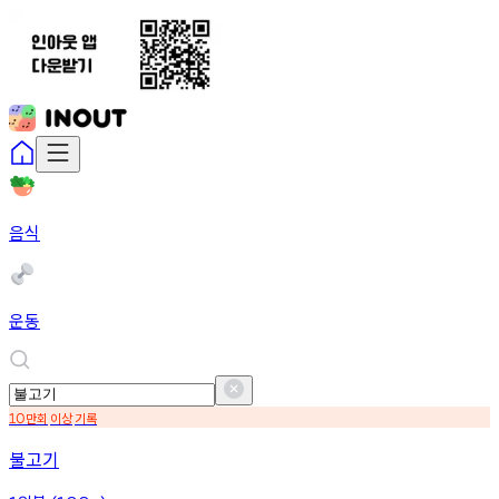
음식
운동
만회
이상
기록
10
불고기