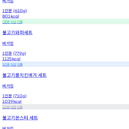
버거킹
인분
1
(610g)
801
kcal
천회
이상
기록
1
불고기와퍼세트
버거킹
인분
1
(779g)
1125
kcal
회
이상
기록
50
불고기롱치킨버거 세트
버거킹
인분
1
(710g)
1039
kcal
회
미만
기록
50
불고기몬스터 세트
버거킹