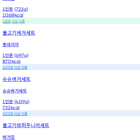
인분
1
(723g)
1068
kcal
천회
이상
기록
5
불고기버거세트
롯데리아
인분
1
(697g)
870
kcal
회
이상
기록
500
슈슈버거세트
슈슈버거세트
인분
1
(409g)
732
kcal
회
이상
기록
500
불고기와퍼주니어세트
버거킹