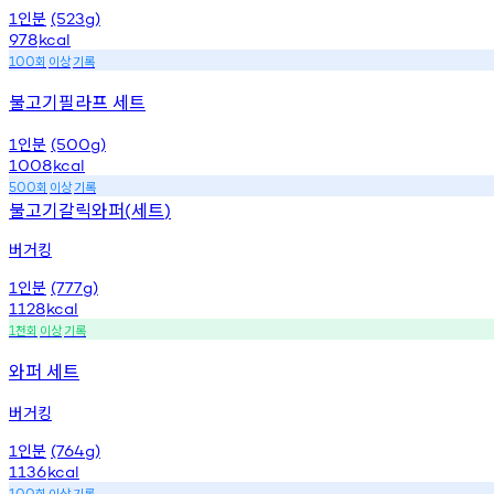
인분
1
(523g)
978
kcal
회
이상
기록
100
불고기필라프 세트
인분
1
(500g)
1008
kcal
회
이상
기록
500
불고기갈릭와퍼
세트
(
)
버거킹
인분
1
(777g)
1128
kcal
천회
이상
기록
1
와퍼 세트
버거킹
인분
1
(764g)
1136
kcal
회
이상
기록
100