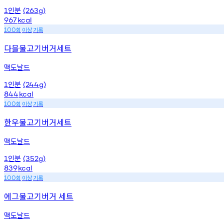
인분
1
(263g)
967
kcal
회
이상
기록
100
다블불고기버거세트
맥도날드
인분
1
(244g)
844
kcal
회
이상
기록
100
한우불고기버거세트
맥도날드
인분
1
(352g)
839
kcal
회
이상
기록
100
에그불고기버거 세트
맥도날드