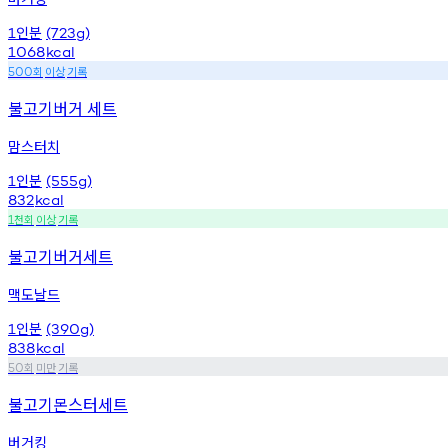
인분
1
(723g)
1068
kcal
회
이상
기록
500
불고기버거 세트
맘스터치
인분
1
(555g)
832
kcal
천회
이상
기록
1
불고기버거세트
맥도날드
인분
1
(390g)
838
kcal
회
미만
기록
50
불고기몬스터세트
버거킹