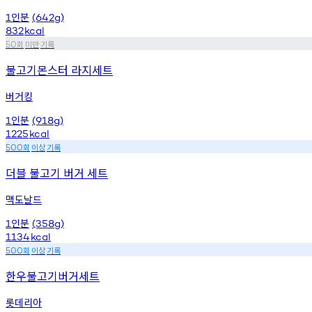
인분
1
(642g)
832
kcal
회
미만
기록
50
불고기몬스터 라지세트
버거킹
인분
1
(918g)
1225
kcal
회
이상
기록
500
더블 불고기 버거 세트
맥도날드
인분
1
(358g)
1134
kcal
회
이상
기록
500
한우불고기버거세트
롯데리아