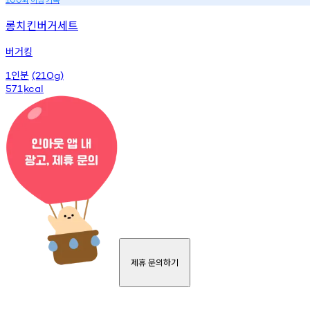
롱치킨버거세트
버거킹
인분
1
(210g)
571
kcal
제휴 문의하기