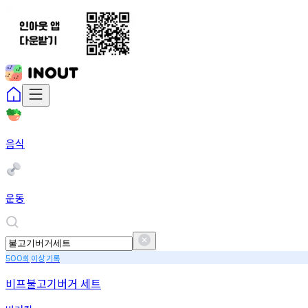
음식
운동
회
이상
기록
500
비프불고기버거 세트