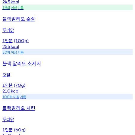
245
kcal
천회
이상
기록
1
블랙알리오 순살
푸라닭
인분
1
(100g)
255
kcal
회
이상
기록
50
블랙 알리오 소세지
오뗄
인분
1
(70g)
210
kcal
회
이상
기록
100
블랙알리오 치킨
푸라닭
인분
1
(60g)