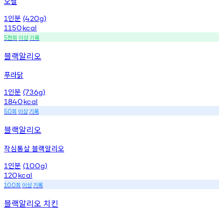
오뗄
인분
1
(420g)
1150
kcal
천회
이상
기록
5
블랙알리오
푸라닭
인분
1
(736g)
1840
kcal
회
이상
기록
50
블랙알리오
작심통살 블랙알리오
인분
1
(100g)
120
kcal
회
이상
기록
100
블랙알리오 치킨
.