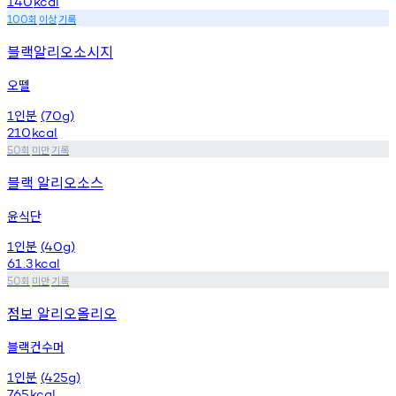
140
kcal
회
이상
기록
100
블랙알리오소시지
오뗄
인분
1
(70g)
210
kcal
회
미만
기록
50
블랙 알리오소스
윤식단
인분
1
(40g)
61.3
kcal
회
미만
기록
50
점보 알리오올리오
블랙컨수머
인분
1
(425g)
765
kcal