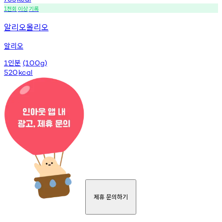
천회
이상
기록
1
알리오올리오
알리오
인분
1
(100g)
520
kcal
제휴 문의하기