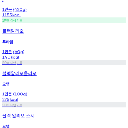
인분
1
(420g)
1155
kcal
천회
이상
기록
1
블랙알리오
푸라닭
인분
1
(60g)
140
kcal
회
미만
기록
50
블랙알리오올리오
오뗄
인분
1
(100g)
275
kcal
회
미만
기록
50
블랙 알리오 소시
오뗄