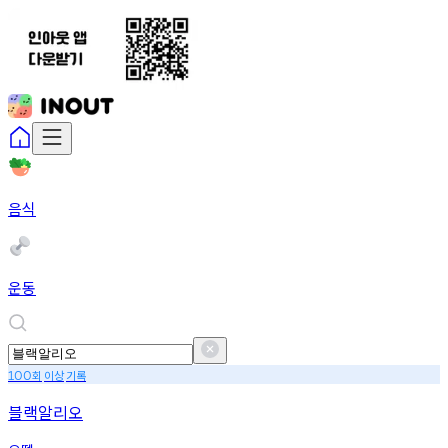
음식
운동
회
이상
기록
100
블랙알리오