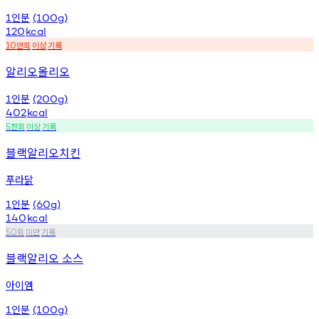
인분
1
(100g)
120
kcal
만회
이상
기록
10
알리오올리오
인분
1
(200g)
402
kcal
천회
이상
기록
5
블랙알리오치킨
푸라닭
인분
1
(60g)
140
kcal
회
미만
기록
50
블랙알리오 소스
아이엠
인분
1
(100g)