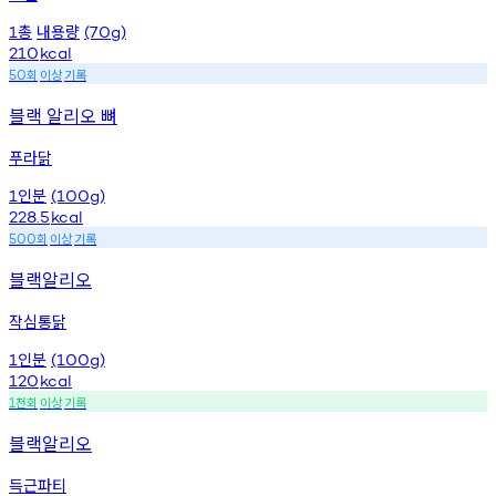
총
내용량
1
(70g)
210
kcal
회
이상
기록
50
블랙 알리오 뼈
푸라닭
인분
1
(100g)
228.5
kcal
회
이상
기록
500
블랙알리오
작심통닭
인분
1
(100g)
120
kcal
천회
이상
기록
1
블랙알리오
득근파티