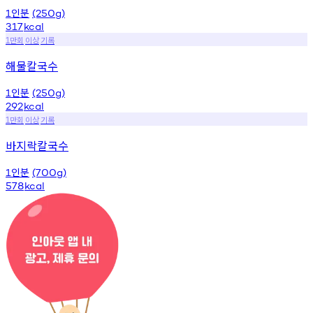
인분
1
(250g)
317
kcal
만회
이상
기록
1
해물칼국수
인분
1
(250g)
292
kcal
만회
이상
기록
1
바지락칼국수
인분
1
(700g)
578
kcal