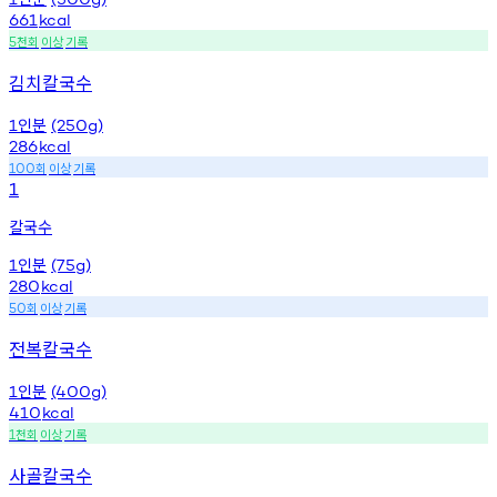
661
kcal
천회
이상
기록
5
김치칼국수
인분
1
(250g)
286
kcal
회
이상
기록
100
1
칼국수
인분
1
(75g)
280
kcal
회
이상
기록
50
전복칼국수
인분
1
(400g)
410
kcal
천회
이상
기록
1
사골칼국수