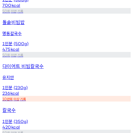
700
kcal
회
미만
기록
50
돌솥비빔밥
명동칼국수
인분
1
(500g)
475
kcal
회
미만
기록
50
다이어트 비빔칼국수
유지만
인분
1
(230g)
236
kcal
만회
이상
기록
10
칼국수
인분
1
(350g)
420
kcal
회
미만
기록
50