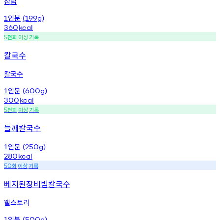
삼립
인분
1
(199g)
360
kcal
천회
이상
기록
5
칼국수
칼국수
인분
1
(600g)
300
kcal
천회
이상
기록
5
들깨칼국수
인분
1
(250g)
280
kcal
회
이상
기록
50
베지된장비빔칼국수
웰스토리
인분
1
(500g)