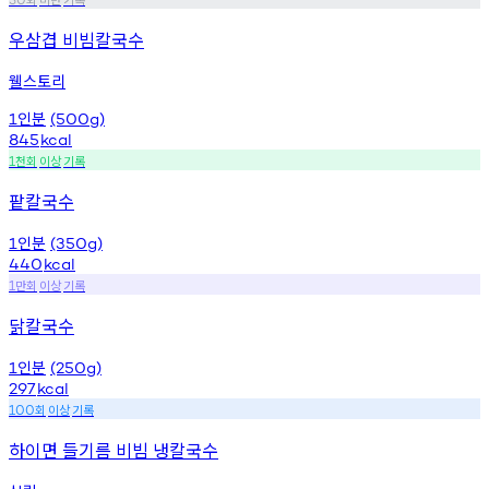
우삼겹 비빔칼국수
웰스토리
인분
1
(500g)
845
kcal
천회
이상
기록
1
팥칼국수
인분
1
(350g)
440
kcal
만회
이상
기록
1
닭칼국수
인분
1
(250g)
297
kcal
회
이상
기록
100
하이면 들기름 비빔 냉칼국수