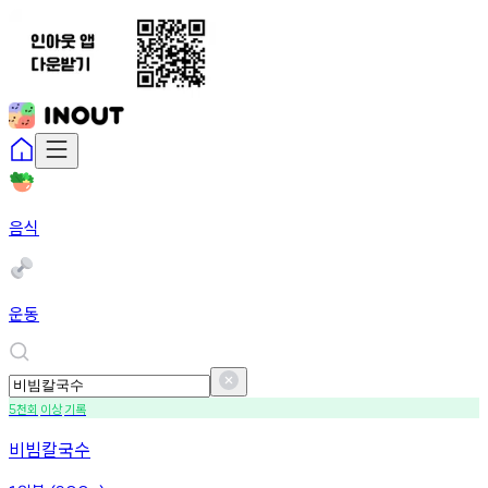
음식
운동
천회
이상
기록
5
비빔칼국수