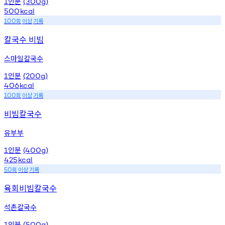
인분
1
(300g)
500
kcal
회
이상
기록
100
칼국수 비빔
스마일칼국수
인분
1
(200g)
406
kcal
회
이상
기록
100
비빔칼국수
유부부
인분
1
(400g)
425
kcal
회
이상
기록
50
육회비빔칼국수
석촌칼국수
인분
1
(500g)