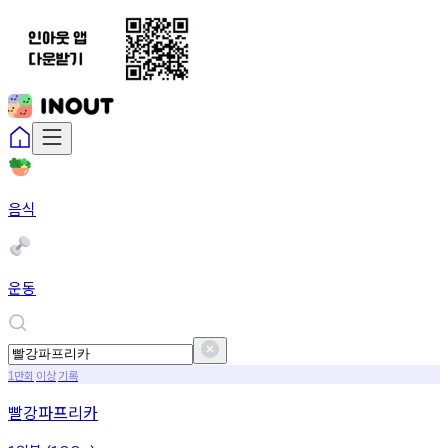
음식
운동
만회
이상
기록
1
빨강파프리카