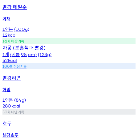
빨강 메밀순
야채
인분
1
(100g)
12
kcal
천회
이상
기록
1
자몽
분홍색과
빨강
(
)
개
지름
1
(
9.5
cm)
(123g)
52
kcal
회
이상
기록
100
빨강라면
하림
인분
1
(84g)
280
kcal
회
미만
기록
50
호두
빨강호두