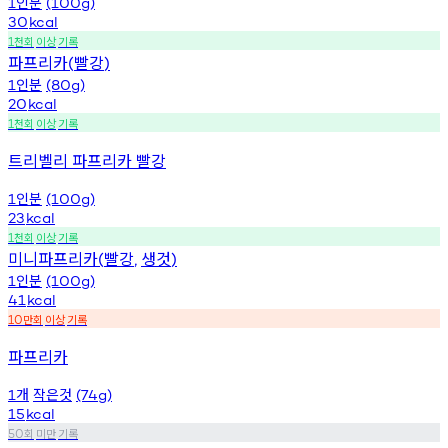
인분
1
(100g)
30
kcal
천회
이상
기록
1
파프리카
빨강
(
)
인분
1
(80g)
20
kcal
천회
이상
기록
1
트리벨리 파프리카 빨강
인분
1
(100g)
23
kcal
천회
이상
기록
1
미니파프리카
빨강
생것
(
,
)
인분
1
(100g)
41
kcal
만회
이상
기록
10
파프리카
개
작은것
1
(74g)
15
kcal
회
미만
기록
50