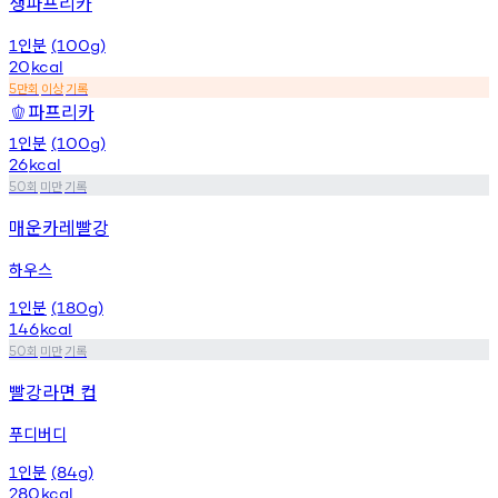
생파프리카
인분
1
(100g)
20
kcal
만회
이상
기록
5
파프리카
🫑
인분
1
(100g)
26
kcal
회
미만
기록
50
매운카레빨강
하우스
인분
1
(180g)
146
kcal
회
미만
기록
50
빨강라면 컵
푸디버디
인분
1
(84g)
280
kcal