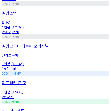
회
미만
기록
50
빨강소떡
BHC
인분
1
(100g)
255.3
kcal
회
미만
기록
50
빨강고구마 떡볶이 오리지널
빨강고구마
인분
1
(100g)
142
kcal
회
이상
기록
100
파프리카 큰 것
인분
1
(140g)
28
kcal
천회
이상
기록
1
파프리카가루