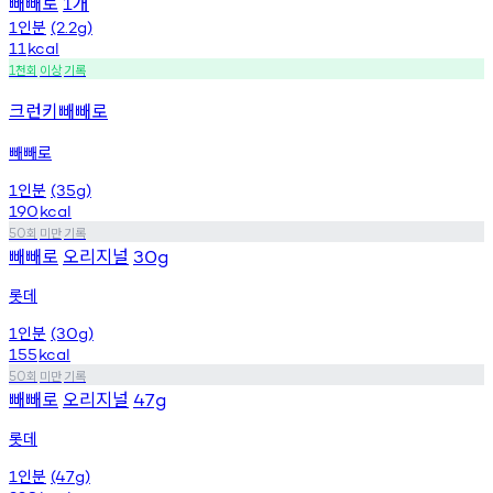
빼빼로
개
1
인분
1
(2.2g)
11
kcal
천회
이상
기록
1
크런키빼빼로
빼빼로
인분
1
(35g)
190
kcal
회
미만
기록
50
빼빼로
오리지널
30g
롯데
인분
1
(30g)
155
kcal
회
미만
기록
50
빼빼로
오리지널
47g
롯데
인분
1
(47g)