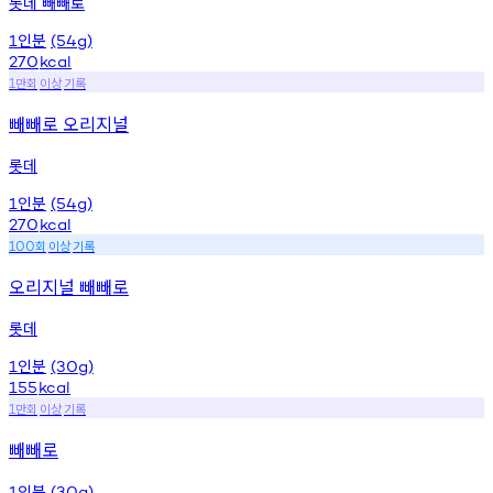
롯데 빼빼로
인분
1
(54g)
270
kcal
만회
이상
기록
1
빼빼로 오리지널
롯데
인분
1
(54g)
270
kcal
회
이상
기록
100
오리지널 빼빼로
롯데
인분
1
(30g)
155
kcal
만회
이상
기록
1
빼빼로
인분
1
(30g)