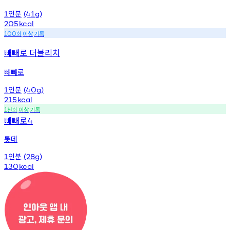
인분
1
(41g)
205
kcal
회
이상
기록
100
빼빼로 더블리치
빼빼로
인분
1
(40g)
215
kcal
천회
이상
기록
1
빼빼로
4
롯데
인분
1
(28g)
130
kcal