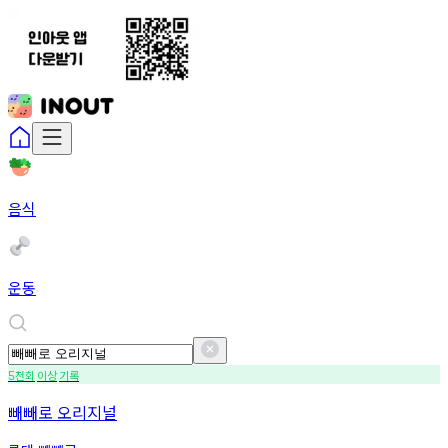
음식
운동
천회
이상
기록
5
빼빼로 오리지널