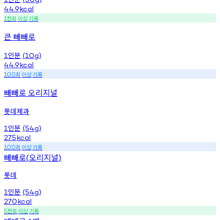
44.9
kcal
천회
이상
기록
1
큰 빼빼로
인분
1
(10g)
44.9
kcal
회
이상
기록
100
빼빼로 오리지널
롯데제과
인분
1
(54g)
275
kcal
회
이상
기록
100
빼빼로
오리지널
(
)
롯데
인분
1
(54g)
270
kcal
천회
이상
기록
5