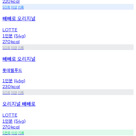
220
kcal
회
이상
기록
50
빼빼로 오리지널
LOTTE
인분
1
(54g)
270
kcal
회
미만
기록
50
빼빼로 오리지널
롯데웰푸드
인분
1
(46g)
230
kcal
회
미만
기록
50
오리지널 빼빼로
LOTTE
인분
1
(54g)
270
kcal
천회
이상
기록
5