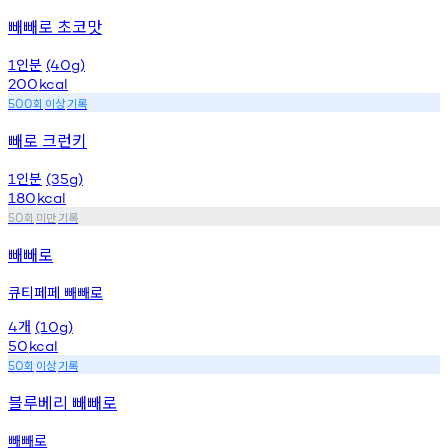
빼빼로 초코맛
인분
1
(40g)
200
kcal
회
이상
기록
500
빼로 크런키
인분
1
(35g)
180
kcal
회
미만
기록
50
빼빼로
큐티페페 빼빼로
개
4
(10g)
50
kcal
회
이상
기록
50
블루베리 빼빼로
빼빼로