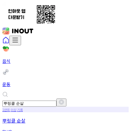
음식
운동
만회
이상
기록
1
뿌링클 순살