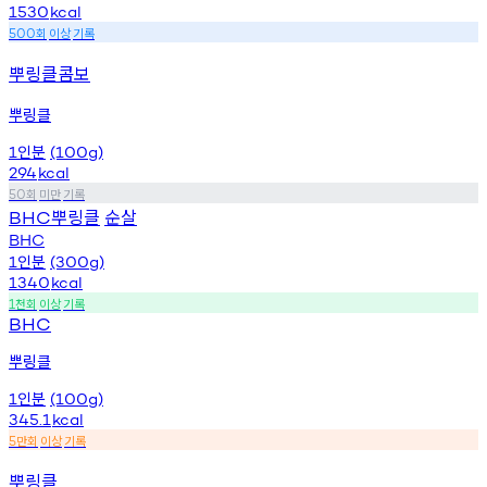
1530
kcal
회
이상
기록
500
뿌링클콤보
뿌링클
인분
1
(100g)
294
kcal
회
미만
기록
50
뿌링클
순살
BHC
BHC
인분
1
(300g)
1340
kcal
천회
이상
기록
1
BHC
뿌링클
인분
1
(100g)
345.1
kcal
만회
이상
기록
5
뿌링클