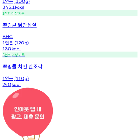
인분
1
(100g)
345.1
kcal
천회
이상
기록
1
뿌링클 닭안심살
BHC
인분
1
(120g)
130
kcal
천회
이상
기록
5
뿌링클 치킨 한조각
인분
1
(110g)
240
kcal