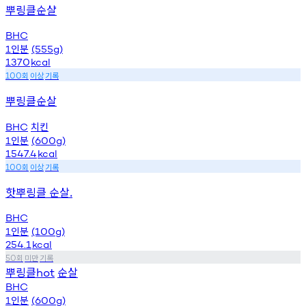
뿌링클순샬
BHC
인분
1
(555g)
1370
kcal
회
이상
기록
100
뿌링클순살
치킨
BHC
인분
1
(600g)
1547.4
kcal
회
이상
기록
100
핫뿌링클 순살.
BHC
인분
1
(100g)
254.1
kcal
회
미만
기록
50
뿌링클
순살
hot
BHC
인분
1
(600g)