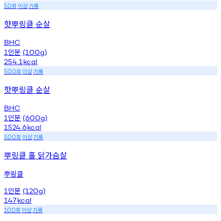
회
이상
기록
50
핫뿌링클 순살
BHC
인분
1
(100g)
254.1
kcal
회
이상
기록
500
핫뿌링클 순살
BHC
인분
1
(600g)
1524.6
kcal
회
이상
기록
500
뿌링클 홀 닭가슴살
뿌링클
인분
1
(120g)
147
kcal
회
이상
기록
100