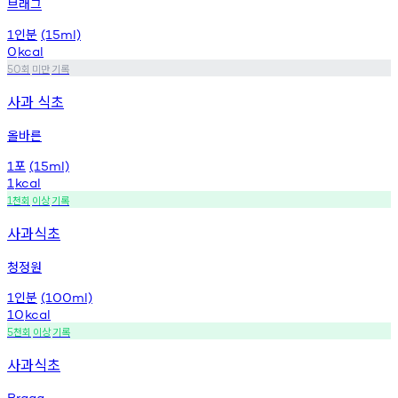
브래그
인분
1
(15ml)
0
kcal
회
미만
기록
50
사과 식초
올바른
포
1
(15ml)
1
kcal
천회
이상
기록
1
사과식초
청정원
인분
1
(100ml)
10
kcal
천회
이상
기록
5
사과식초
Bragg