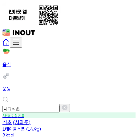
음식
운동
천회
이상
기록
5
식초
사과주
(
)
테이블스푼
1
(14.9g)
3
kcal