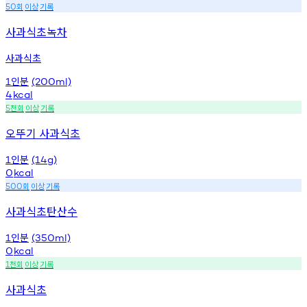
회
이상
기록
50
사과식초녹차
사과식초
인분
1
(200ml)
4
kcal
천회
이상
기록
5
오뚜기 사과식초
인분
1
(14g)
0
kcal
회
이상
기록
500
사과식초탄산수
인분
1
(350ml)
0
kcal
천회
이상
기록
1
사과식초