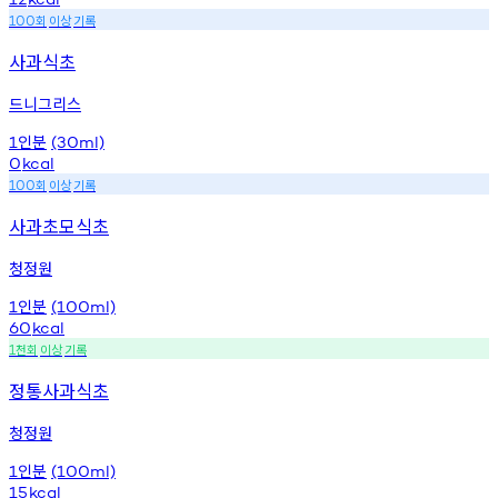
회
이상
기록
100
사과식초
드니그리스
인분
1
(30ml)
0
kcal
회
이상
기록
100
사과초모식초
청정원
인분
1
(100ml)
60
kcal
천회
이상
기록
1
정통사과식초
청정원
인분
1
(100ml)
15
kcal