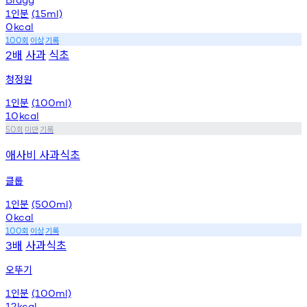
인분
1
(15ml)
0
kcal
회
이상
기록
100
배
사과
식초
2
청정원
인분
1
(100ml)
10
kcal
회
미만
기록
50
애사비 사과식초
클룹
인분
1
(500ml)
0
kcal
회
이상
기록
100
배
사과식초
3
오뚜기
인분
1
(100ml)
12
kcal