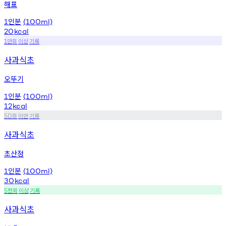
해표
인분
1
(100ml)
20
kcal
만회
이상
기록
1
사과식초
오뚜기
인분
1
(100ml)
12
kcal
회
미만
기록
50
사과식초
초산정
인분
1
(100ml)
30
kcal
천회
이상
기록
5
사과식초