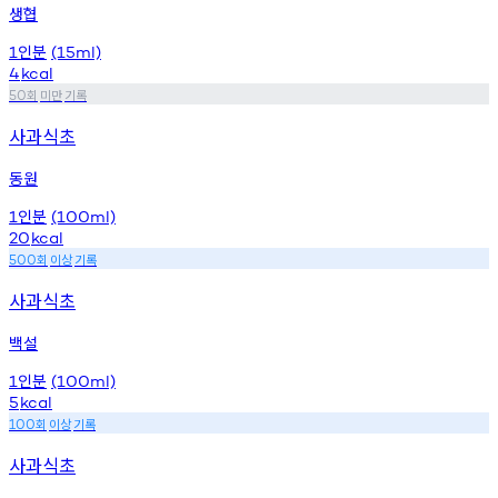
생협
인분
1
(15ml)
4
kcal
회
미만
기록
50
사과식초
동원
인분
1
(100ml)
20
kcal
회
이상
기록
500
사과식초
백설
인분
1
(100ml)
5
kcal
회
이상
기록
100
사과식초