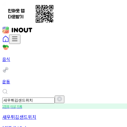
음식
운동
천회
이상
기록
1
새우튀김샌드위치