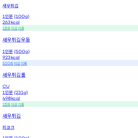
새우튀김
인분
1
(100g)
263
kcal
천회
이상
기록
1
새우튀김우동
인분
1
(500g)
923
kcal
회
이상
기록
500
새우튀김롤
CU
인분
1
(231g)
498
kcal
천회
이상
기록
1
새우튀김
피코크
인분
1
(100g)