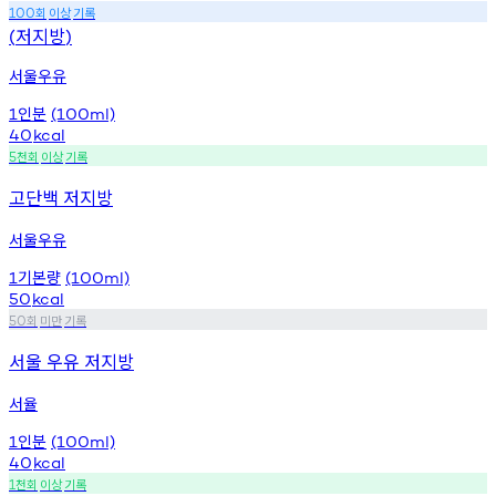
회
이상
기록
100
저지방
(
)
서울우유
인분
1
(100ml)
40
kcal
천회
이상
기록
5
고단백 저지방
서울우유
기본량
1
(100ml)
50
kcal
회
미만
기록
50
서울 우유 저지방
서율
인분
1
(100ml)
40
kcal
천회
이상
기록
1