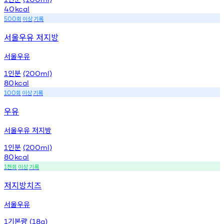
40
kcal
회
이상
기록
500
서울우유 저지방
서울우유
인분
1
(200ml)
80
kcal
회
이상
기록
100
우유
서울우유 저지방
인분
1
(200ml)
80
kcal
천회
이상
기록
1
저지방치즈
서울우유
기본량
1
(18g)