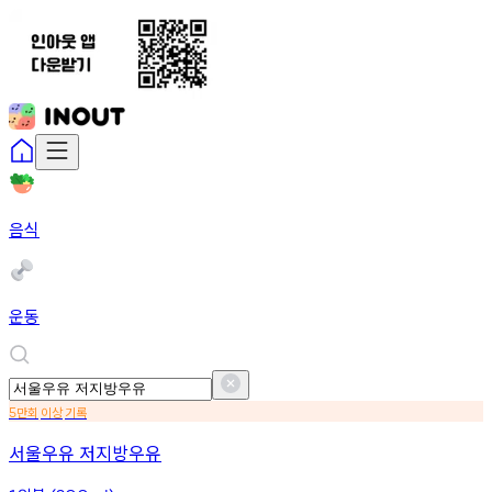
음식
운동
만회
이상
기록
5
서울우유 저지방우유