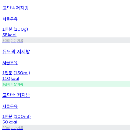
고단백저지방
서울우유
인분
1
(100g)
55
kcal
회
미만
기록
50
듀오락 저지방
서울우유
인분
1
(150ml)
110
kcal
천회
이상
기록
1
고단백 저지방
서울우유
인분
1
(100ml)
50
kcal
회
미만
기록
50