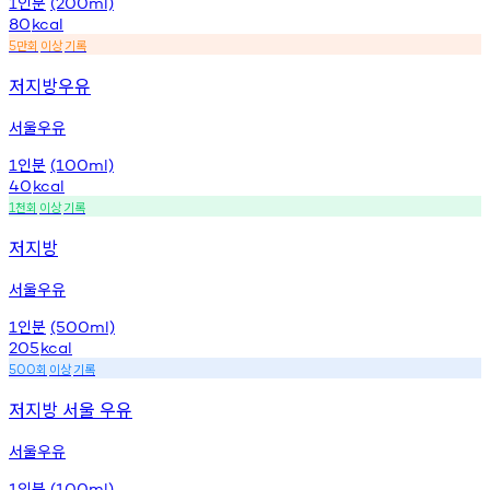
인분
1
(200ml)
80
kcal
만회
이상
기록
5
저지방우유
서울우유
인분
1
(100ml)
40
kcal
천회
이상
기록
1
저지방
서울우유
인분
1
(500ml)
205
kcal
회
이상
기록
500
저지방 서울 우유
서울우유
인분
1
(100ml)