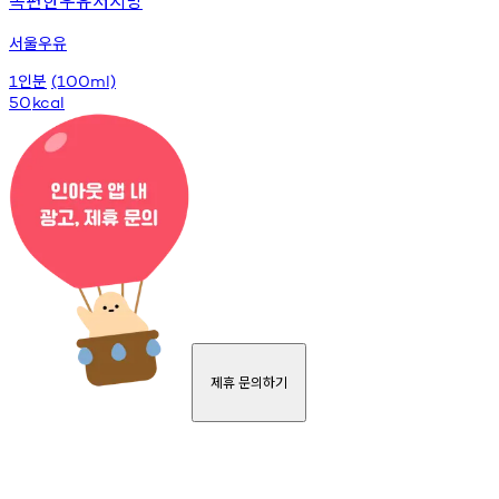
서울우유
인분
1
(100ml)
50
kcal
제휴 문의하기