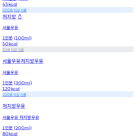
45
kcal
회
이상
기록
500
저지방
🫙
서울우유
인분
1
(100ml)
50
kcal
회
미만
기록
50
서울우유저지방우유
서울우유
인분
1
(300ml)
120
kcal
회
이상
기록
100
저지방우유
서울우유 저지방우유
인분
1
(200ml)
80
kcal