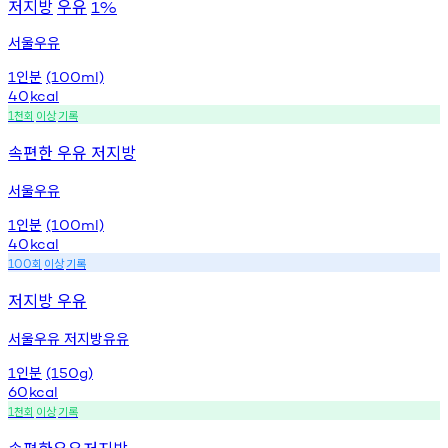
저지방
우유
1%
서울우유
인분
1
(100ml)
40
kcal
천회
이상
기록
1
속편한 우유 저지방
서울우유
인분
1
(100ml)
40
kcal
회
이상
기록
100
저지방 우유
서울우유 저지방유유
인분
1
(150g)
60
kcal
천회
이상
기록
1
속편한우유저지방