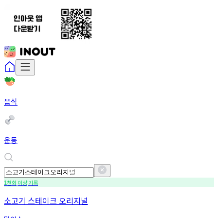
음식
운동
천회
이상
기록
1
소고기 스테이크 오리지널