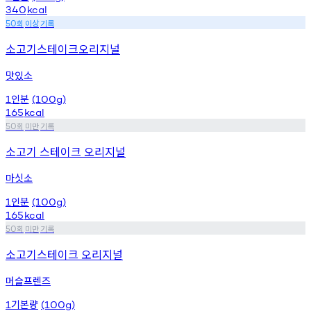
340
kcal
회
이상
기록
50
소고기스테이크오리지널
맛있소
인분
1
(100g)
165
kcal
회
미만
기록
50
소고기 스테이크 오리지널
마싯소
인분
1
(100g)
165
kcal
회
미만
기록
50
소고기스테이크 오리지널
머슬프렌즈
기본량
1
(100g)