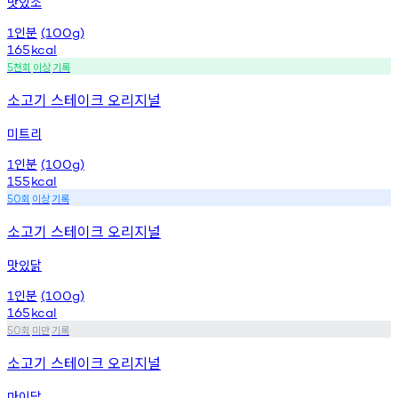
맛있소
인분
1
(100g)
165
kcal
천회
이상
기록
5
소고기 스테이크 오리지널
미트리
인분
1
(100g)
155
kcal
회
이상
기록
50
소고기 스테이크 오리지널
맛있닭
인분
1
(100g)
165
kcal
회
미만
기록
50
소고기 스테이크 오리지널
마이닭