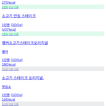
170
kcal
천회
이상
기록
1
소고기 안심 스테이크
인분
1
(200g)
407
kcal
천회
이상
기록
1
랭커소고기스테이크오리지널
랭커
인분
1
(100g)
180
kcal
회
미만
기록
50
소고기 스테이크 오리지널.
맛있소
인분
1
(100g)
165
kcal
회
미만
기록
50