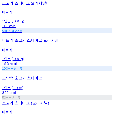
소고기
스테이크
오리지널
!
미트리
인분
1
(100g)
155
kcal
회
이상
기록
500
미트리 소고기 스테이크 오리지널
미트리
인분
1
(100g)
160
kcal
회
이상
기록
100
고단백 소고기 스테이크
인분
1
(120g)
322
kcal
회
미만
기록
50
소고기
스테이크
오리지널
(
)
미트리