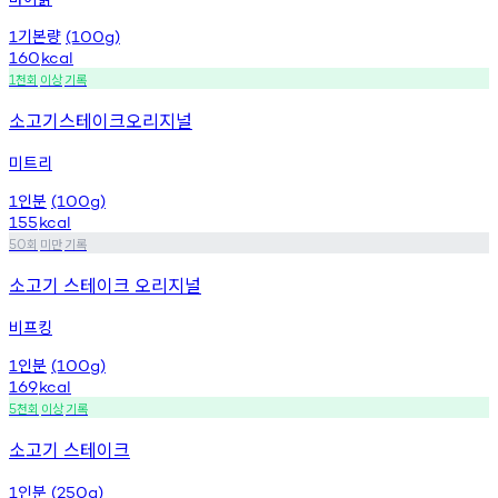
기본량
1
(100g)
160
kcal
천회
이상
기록
1
소고기스테이크오리지널
미트리
인분
1
(100g)
155
kcal
회
미만
기록
50
소고기 스테이크 오리지널
비프킹
인분
1
(100g)
169
kcal
천회
이상
기록
5
소고기 스테이크
인분
1
(250g)