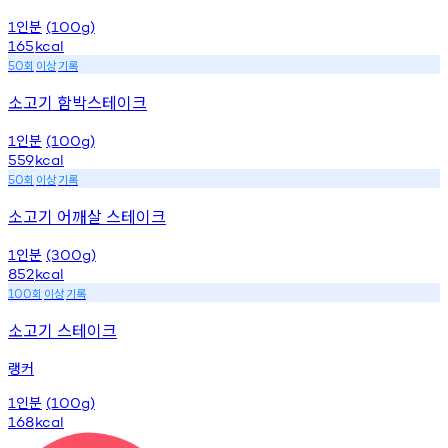
인분
1
(100g)
165
kcal
회
이상
기록
50
소고기 함박스테이크
인분
1
(100g)
559
kcal
회
이상
기록
50
소고기 어깨살 스테이크
인분
1
(300g)
852
kcal
회
이상
기록
100
소고기 스테이크
랭커
인분
1
(100g)
168
kcal