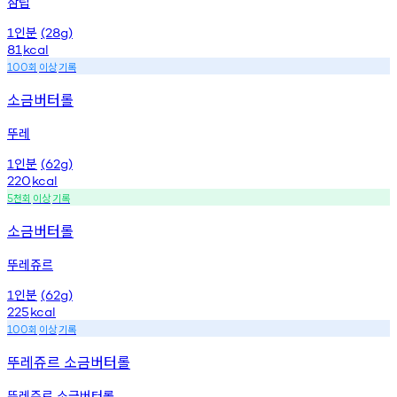
삼립
인분
1
(28g)
81
kcal
회
이상
기록
100
소금버터롤
뚜레
인분
1
(62g)
220
kcal
천회
이상
기록
5
소금버터롤
뚜레쥬르
인분
1
(62g)
225
kcal
회
이상
기록
100
뚜레쥬르 소금버터롤
뚜레쥬르 소금버터롤