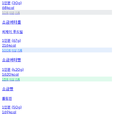
인분
1
(30g)
68
kcal
회
미만
기록
50
소금버터롤
씨제이 푸드빌
인분
1
(67g)
216
kcal
회
이상
기록
500
소금버터빵
인분
1
(420g)
1620
kcal
천회
이상
기록
1
소금빵
롤링핀
인분
1
(50g)
169
kcal