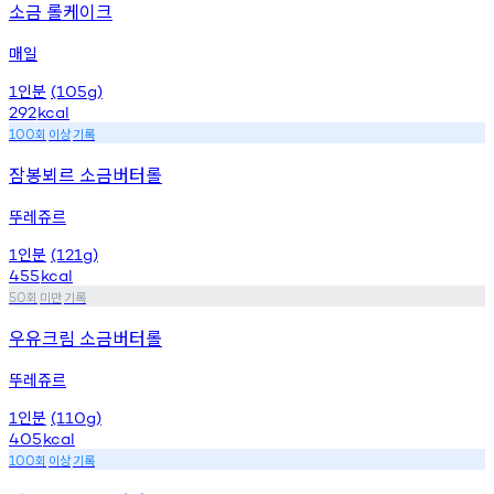
소금 롤케이크
매일
인분
1
(105g)
292
kcal
회
이상
기록
100
잠봉뵈르 소금버터롤
뚜레쥬르
인분
1
(121g)
455
kcal
회
미만
기록
50
우유크림 소금버터롤
뚜레쥬르
인분
1
(110g)
405
kcal
회
이상
기록
100