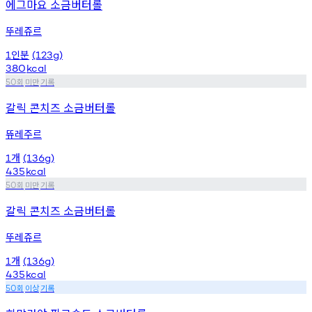
에그마요 소금버터롤
뚜레쥬르
인분
1
(123g)
380
kcal
회
미만
기록
50
갈릭 콘치즈 소금버터롤
뜌레주르
개
1
(136g)
435
kcal
회
미만
기록
50
갈릭 콘치즈 소금버터롤
뚜레쥬르
개
1
(136g)
435
kcal
회
이상
기록
50