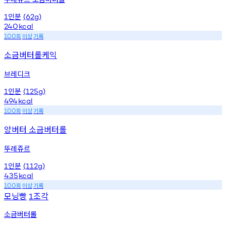
인분
1
(62g)
240
kcal
회
이상
기록
100
소금버터롤케익
브레디크
인분
1
(125g)
494
kcal
회
이상
기록
100
앙버터 소금버터롤
뚜레쥬르
인분
1
(112g)
435
kcal
회
이상
기록
100
모닝빵
조각
1
소금버터롤