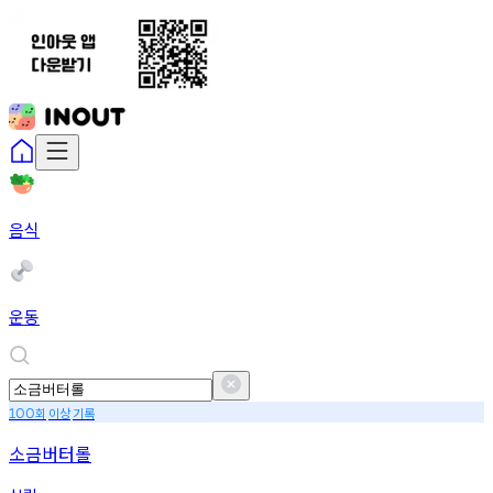
음식
운동
회
이상
기록
100
소금버터롤