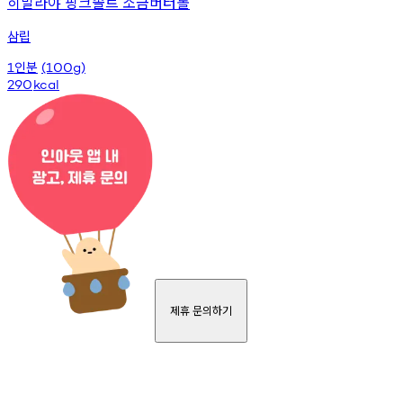
히말라야 핑크솔트 소금버터롤
삼립
인분
1
(100g)
290
kcal
제휴 문의하기