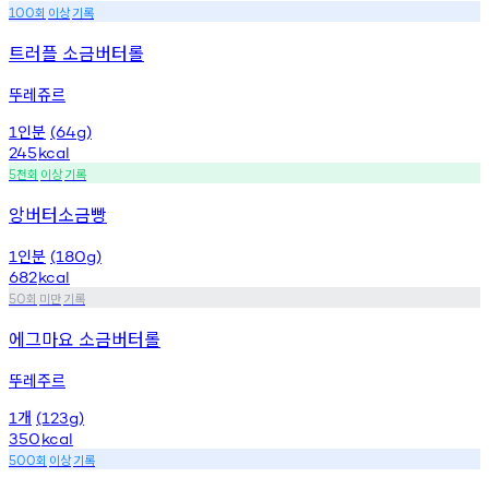
회
이상
기록
100
트러플 소금버터롤
뚜레쥬르
인분
1
(64g)
245
kcal
천회
이상
기록
5
앙버터소금빵
인분
1
(180g)
682
kcal
회
미만
기록
50
에그마요 소금버터롤
뚜레주르
개
1
(123g)
350
kcal
회
이상
기록
500