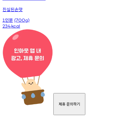
진실된손맛
인분
1
(700g)
234
kcal
제휴 문의하기