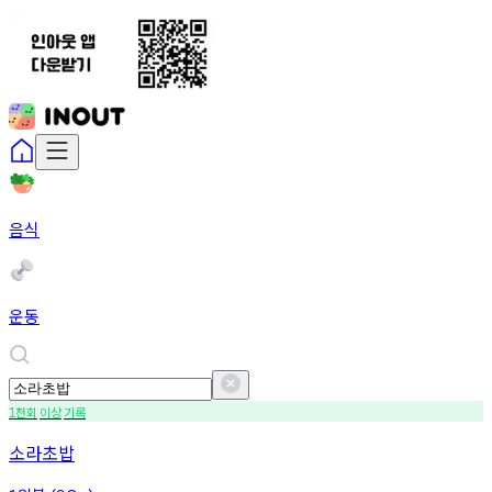
음식
운동
천회
이상
기록
1
소라초밥