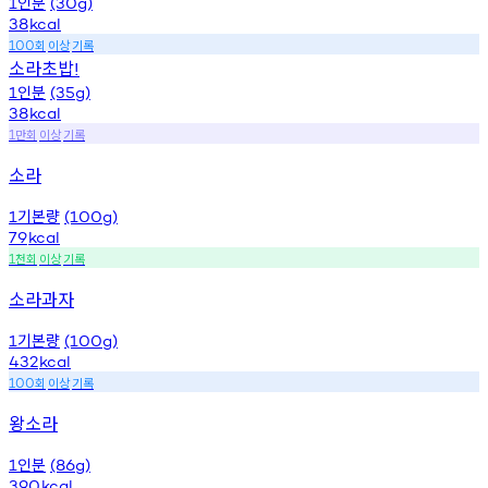
인분
1
(30g)
38
kcal
회
이상
기록
100
소라초밥
!
인분
1
(35g)
38
kcal
만회
이상
기록
1
소라
기본량
1
(100g)
79
kcal
천회
이상
기록
1
소라과자
기본량
1
(100g)
432
kcal
회
이상
기록
100
왕소라
인분
1
(86g)
390
kcal