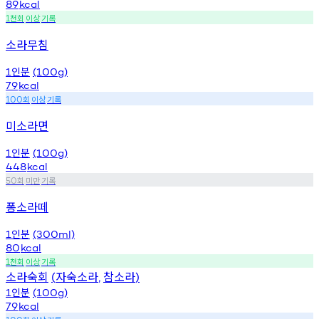
89
kcal
천회
이상
기록
1
소라무침
인분
1
(100g)
79
kcal
회
이상
기록
100
미소라면
인분
1
(100g)
448
kcal
회
미만
기록
50
퐁소라떼
인분
1
(300ml)
80
kcal
천회
이상
기록
1
소라숙회
자숙소라
참소라
(
,
)
인분
1
(100g)
79
kcal