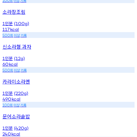
회
이상
기록
100
소라장조림
인분
1
(100g)
117
kcal
회
이상
기록
500
신소라형 과자
인분
1
(12g)
60
kcal
회
이상
기록
500
카라미소라멘
인분
1
(220g)
490
kcal
회
이상
기록
100
문어소라솥밥
인분
1
(420g)
240
kcal