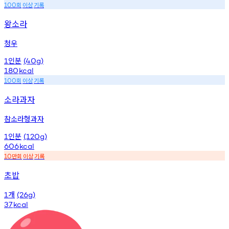
회
이상
기록
100
왕소라
청우
인분
1
(40g)
180
kcal
회
이상
기록
100
소라과자
참소라형과자
인분
1
(120g)
606
kcal
만회
이상
기록
10
초밥
개
1
(26g)
37
kcal