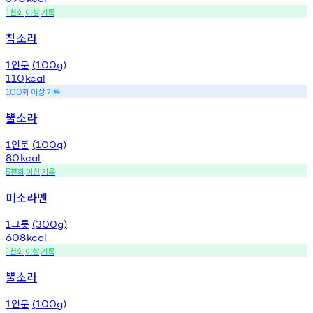
천회
이상
기록
1
참소라
인분
1
(100g)
110
kcal
회
이상
기록
100
뿔소라
인분
1
(100g)
80
kcal
천회
이상
기록
5
미소라멘
그릇
1
(300g)
608
kcal
천회
이상
기록
1
뿔소라
인분
1
(100g)