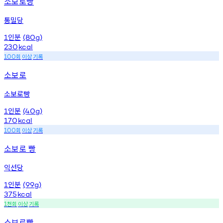
소보로빵
통밀당
인분
1
(80g)
230
kcal
회
이상
기록
100
소보로
소보로빵
인분
1
(40g)
170
kcal
회
이상
기록
100
소보로 빵
익선당
인분
1
(99g)
375
kcal
천회
이상
기록
1
소보로빵