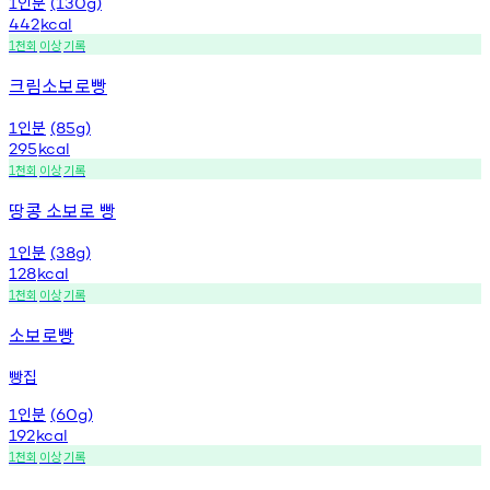
인분
1
(130g)
442
kcal
천회
이상
기록
1
크림소보로빵
인분
1
(85g)
295
kcal
천회
이상
기록
1
땅콩 소보로 빵
인분
1
(38g)
128
kcal
천회
이상
기록
1
소보로빵
빵집
인분
1
(60g)
192
kcal
천회
이상
기록
1