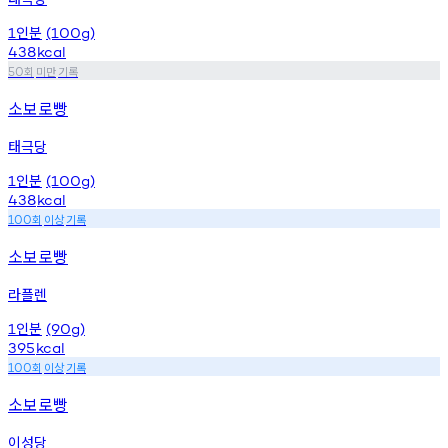
인분
1
(100g)
438
kcal
회
미만
기록
50
소보로빵
태극당
인분
1
(100g)
438
kcal
회
이상
기록
100
소보로빵
라플렌
인분
1
(90g)
395
kcal
회
이상
기록
100
소보로빵
이성당