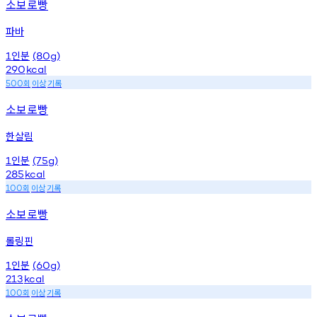
소보로빵
파바
인분
1
(80g)
290
kcal
회
이상
기록
500
소보로빵
한살림
인분
1
(75g)
285
kcal
회
이상
기록
100
소보로빵
롤링핀
인분
1
(60g)
213
kcal
회
이상
기록
100