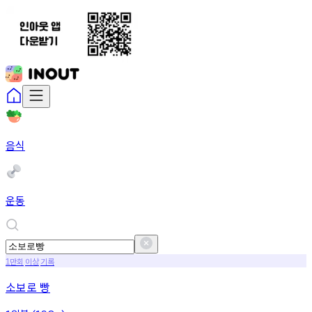
음식
운동
만회
이상
기록
1
소보로 빵