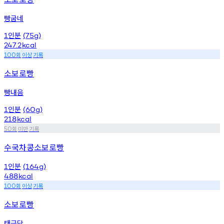
빵굽네
인분
1
(75g)
247.2
kcal
회
이상
기록
100
소보로빵
빵내음
인분
1
(60g)
218
kcal
회
미만
기록
50
수국차콩소보로빵
인분
1
(164g)
488
kcal
회
이상
기록
100
소보로빵
태극당