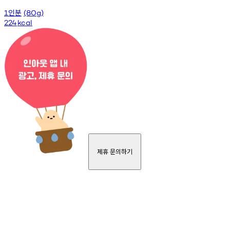
인분
1
(80g)
224
kcal
제휴 문의하기