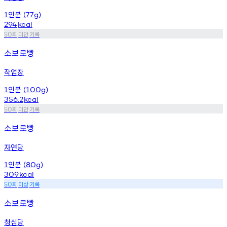
인분
1
(77g)
294
kcal
회
미만
기록
50
소보로빵
작업장
인분
1
(100g)
356.2
kcal
회
미만
기록
50
소보로빵
자연당
인분
1
(80g)
309
kcal
회
이상
기록
50
소보로빵
청심당