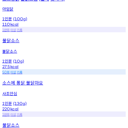
아임닭
인분
1
(100g)
110
kcal
만회
이상
기록
1
불닭소스
불닭소스
인분
1
(10g)
27.5
kcal
회
이상
기록
50
소스에 퐁닭 불닭마요
사조안심
인분
1
(130g)
220
kcal
만회
이상
기록
1
불닭소스