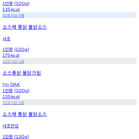
인분
1
(100g)
135
kcal
회
이상
기록
50
소스에 퐁닭 불닭소스
사조
인분
1
(130g)
175
kcal
회
미만
기록
50
소스퐁닭 불닭크림
I'm
DAK
인분
1
(100g)
135
kcal
회
미만
기록
50
소스에 퐁닭 불닭소스
사조안심
인분
1
(130g)