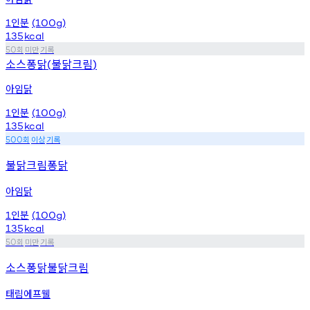
인분
1
(100g)
135
kcal
회
미만
기록
50
소스퐁닭
불닭크림
(
)
아임닭
인분
1
(100g)
135
kcal
회
이상
기록
500
불닭크림퐁닭
아임닭
인분
1
(100g)
135
kcal
회
미만
기록
50
소스퐁닭불닭크림
태림에프웰