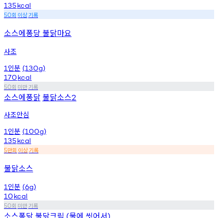
135
kcal
회
이상
기록
50
소스에퐁당 불닭마요
사조
인분
1
(130g)
170
kcal
회
미만
기록
50
소스에퐁닭
불닭소스
2
사조안심
인분
1
(100g)
135
kcal
만회
이상
기록
5
불닭소스
인분
1
(6g)
10
kcal
회
미만
기록
50
소스퐁닭
불닭크림
물에
씻어서
(
)