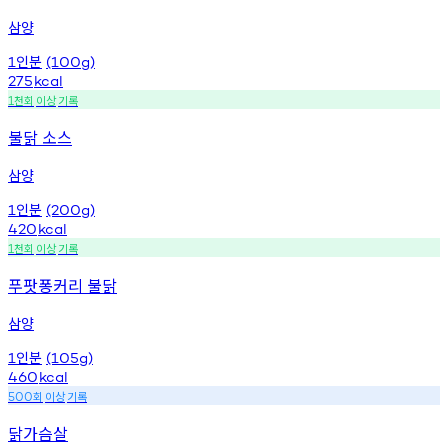
삼양
인분
1
(100g)
275
kcal
천회
이상
기록
1
불닭 소스
삼양
인분
1
(200g)
420
kcal
천회
이상
기록
1
푸팟퐁커리 불닭
삼양
인분
1
(105g)
460
kcal
회
이상
기록
500
닭가슴살