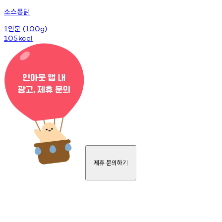
소스퐁닭
인분
1
(100g)
105
kcal
제휴 문의하기