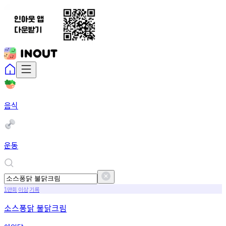
음식
운동
만회
이상
기록
1
소스퐁닭 불닭크림