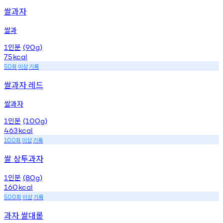
쌀과자
쌀과
인분
1
(90g)
75
kcal
회
이상
기록
50
쌀과자 레드
쌀과자
인분
1
(100g)
463
kcal
회
이상
기록
100
쌀 상투과자
인분
1
(80g)
160
kcal
회
이상
기록
500
과자 쌀대롱