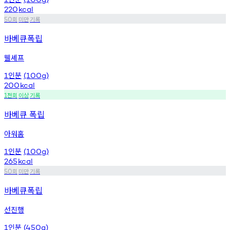
220
kcal
회
미만
기록
50
바베큐폭립
웰셰프
인분
1
(100g)
200
kcal
천회
이상
기록
1
바베큐 폭립
아워홈
인분
1
(100g)
265
kcal
회
미만
기록
50
바베큐폭립
선진행
인분
1
(450g)