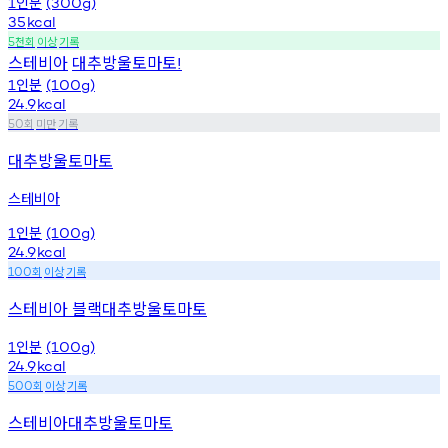
인분
1
(300g)
35
kcal
천회
이상
기록
5
스테비아
대추방울토마토
!
인분
1
(100g)
24.9
kcal
회
미만
기록
50
대추방울토마토
스테비아
인분
1
(100g)
24.9
kcal
회
이상
기록
100
스테비아 블랙대추방울토마토
인분
1
(100g)
24.9
kcal
회
이상
기록
500
스테비아대추방울토마토