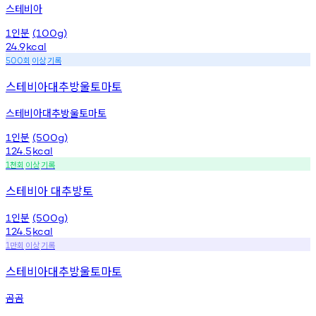
스테비아
인분
1
(100g)
24.9
kcal
회
이상
기록
500
스테비아대추방울토마토
스테비아대추방울토마토
인분
1
(500g)
124.5
kcal
천회
이상
기록
1
스테비아 대추방토
인분
1
(500g)
124.5
kcal
만회
이상
기록
1
스테비아대추방울토마토
곰곰