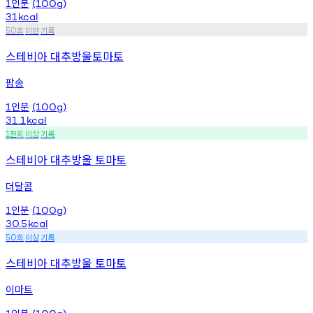
인분
1
(100g)
31
kcal
회
미만
기록
50
스테비아 대추방울토마토
팜송
인분
1
(100g)
31.1
kcal
천회
이상
기록
1
스테비아 대추방울 토마토
더달콤
인분
1
(100g)
30.5
kcal
회
이상
기록
50
스테비아 대추방울 토마토
이마트
인분