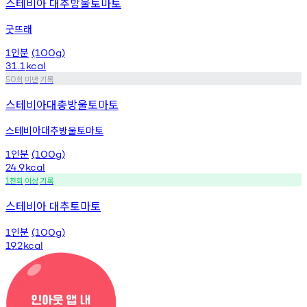
스테비아 대추방울토마토
굿뜨래
인분
1
(100g)
31.1
kcal
회
미만
기록
50
스테비아대충방울토마토
스테비아대추방울토마토
인분
1
(100g)
24.9
kcal
천회
이상
기록
1
스테비아 대추토마토
인분
1
(100g)
19.2
kcal