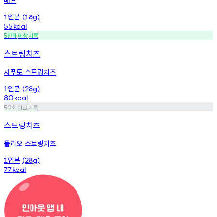
인분
1
(18g)
55
kcal
천회
이상
기록
5
스트링치즈
사푸토 스트링치즈
인분
1
(28g)
80
kcal
회
미만
기록
50
스트링치즈
폴리오 스트링치즈
인분
1
(28g)
77
kcal