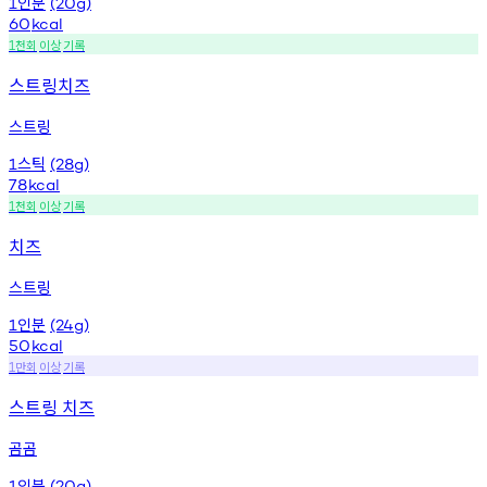
인분
1
(20g)
60
kcal
천회
이상
기록
1
스트링치즈
스트링
스틱
1
(28g)
78
kcal
천회
이상
기록
1
치즈
스트링
인분
1
(24g)
50
kcal
만회
이상
기록
1
스트링 치즈
곰곰
인분
1
(20g)