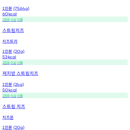
인분
1
(7564g)
60
kcal
천회
이상
기록
1
스트링치즈
치즈트리
인분
1
(20g)
53
kcal
천회
이상
기록
1
저지방 스트링치즈
인분
1
(24g)
50
kcal
천회
이상
기록
1
스트링 치즈
치즈문
인분
1
(20g)