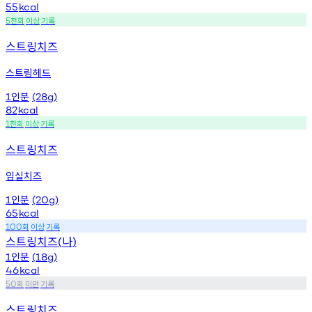
55
kcal
천회
이상
기록
5
스트링치즈
스트링헤드
인분
1
(28g)
82
kcal
천회
이상
기록
1
스트링치즈
임실치즈
인분
1
(20g)
65
kcal
회
이상
기록
100
스트링치즈
나
(
)
인분
1
(18g)
46
kcal
회
미만
기록
50
스트링치즈