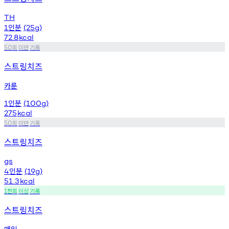
TH
인분
1
(25g)
72.8
kcal
회
미만
기록
50
스트링치즈
카룬
인분
1
(100g)
275
kcal
회
미만
기록
50
스트링치즈
gs
인분
4
(19g)
51.3
kcal
천회
이상
기록
1
스트링치즈
매일