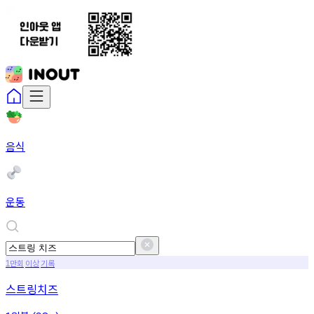
음식
운동
만회
이상
기록
1
스트링치즈