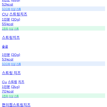
52
kcal
회
이상
기록
500
스트링치즈
CU
인분
1
(20g)
55
kcal
천회
이상
기록
1
스트링치즈
숲골
인분
1
(20g)
53
kcal
회
이상
기록
500
스트링 치즈
스트링
치즈
Cu
인분
1
(24g)
70
kcal
천회
이상
기록
1
편의점스트링치즈