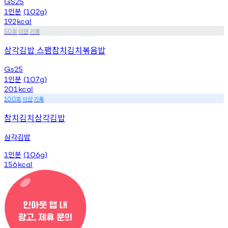
GS25
인분
1
(102g)
192
kcal
회
미만
기록
50
삼각김밥 스팸참치김치볶음밥
Gs25
인분
1
(107g)
201
kcal
회
이상
기록
100
참치김치삼각김밥
삼각김밥
인분
1
(106g)
156
kcal