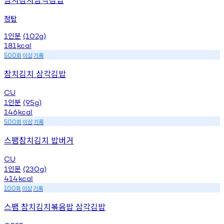
청탑
인분
1
(102g)
181
kcal
회
이상
기록
500
참치김치 삼각김밥
CU
인분
1
(95g)
146
kcal
회
이상
기록
500
스팸참치김치 밥버거
CU
인분
1
(230g)
414
kcal
회
이상
기록
100
스팸 참치김치볶음밥 삼각김밥