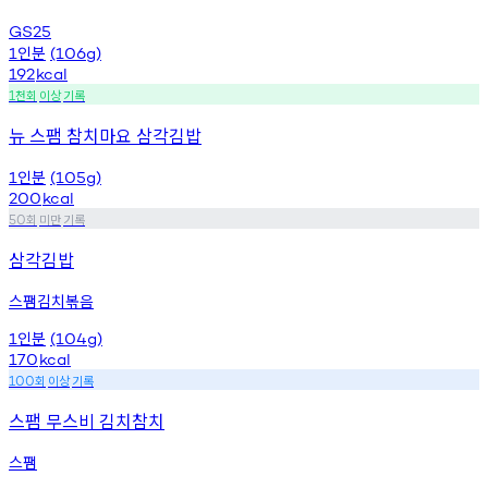
GS25
인분
1
(106g)
192
kcal
천회
이상
기록
1
뉴 스팸 참치마요 삼각김밥
인분
1
(105g)
200
kcal
회
미만
기록
50
삼각김밥
스팸김치볶음
인분
1
(104g)
170
kcal
회
이상
기록
100
스팸 무스비 김치참치
스팸