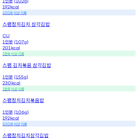
인분
1
(102g)
192
kcal
회
이상
기록
100
스팸참치김치 삼각김밥
CU
인분
1
(107g)
201
kcal
천회
이상
기록
1
스팸 김치볶음 삼각김밥
인분
1
(155g)
230
kcal
천회
이상
기록
1
스팸참치김치볶음밥
인분
1
(106g)
192
kcal
회
이상
기록
500
스팸참치김치삼각김밥