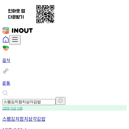
음식
운동
천회
이상
기록
1
스팸김치참치삼각김밥