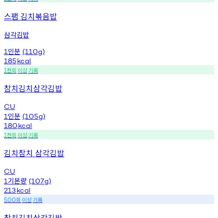
스팸 김치볶음밥
삼각김밥
인분
1
(110g)
185
kcal
천회
이상
기록
1
참치김치삼각김밥
CU
인분
1
(105g)
180
kcal
천회
이상
기록
1
김치참치 삼각김밥
CU
기본량
1
(107g)
213
kcal
회
이상
기록
500
참치김치삼각김밥