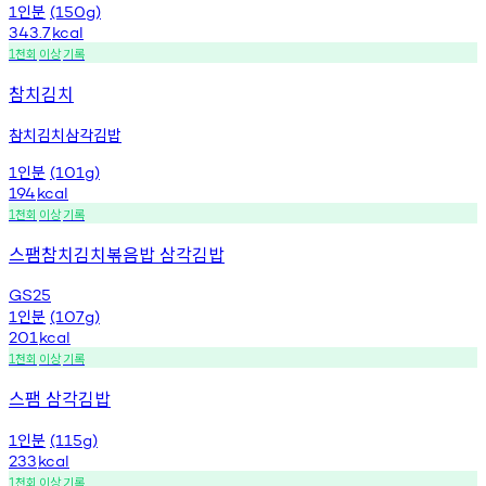
인분
1
(150g)
343.7
kcal
천회
이상
기록
1
참치김치
참치김치삼각김밥
인분
1
(101g)
194
kcal
천회
이상
기록
1
스팸참치김치볶음밥 삼각김밥
GS25
인분
1
(107g)
201
kcal
천회
이상
기록
1
스팸 삼각김밥
인분
1
(115g)
233
kcal
천회
이상
기록
1