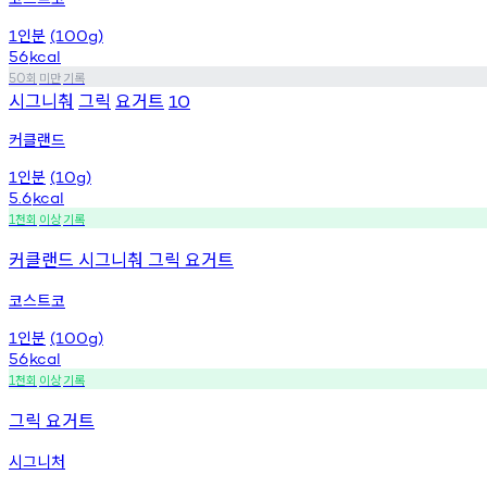
인분
1
(100g)
56
kcal
회
미만
기록
50
시그니춰
그릭
요거트
10
커클랜드
인분
1
(10g)
5.6
kcal
천회
이상
기록
1
커클랜드 시그니춰 그릭 요거트
코스트코
인분
1
(100g)
56
kcal
천회
이상
기록
1
그릭 요거트
시그니처