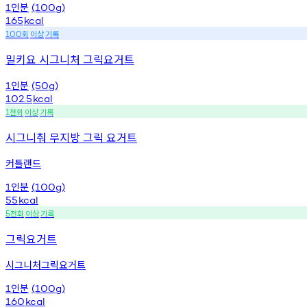
인분
1
(100g)
165
kcal
회
이상
기록
100
밀키요 시그니처 그릭요거트
인분
1
(50g)
102.5
kcal
천회
이상
기록
1
시그니춰 무지방 그릭 요거트
커틀랜드
인분
1
(100g)
55
kcal
천회
이상
기록
5
그릭요거트
시그니처그릭요거트
인분
1
(100g)
160
kcal