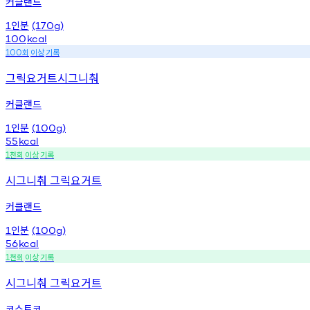
커클랜드
인분
1
(170g)
100
kcal
회
이상
기록
100
그릭요거트시그니춰
커클랜드
인분
1
(100g)
55
kcal
천회
이상
기록
1
시그니춰 그릭요거트
커클랜드
인분
1
(100g)
56
kcal
천회
이상
기록
1
시그니춰 그릭요거트
코스트코