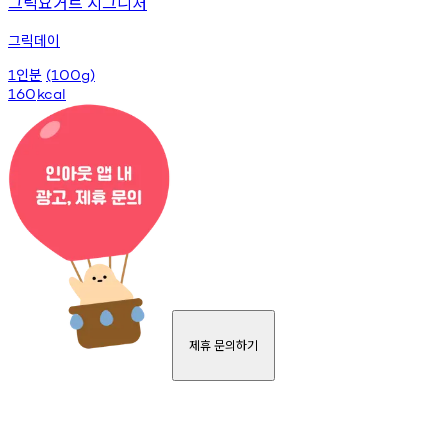
그릭요거트 시그니처
그릭데이
인분
1
(100g)
160
kcal
제휴 문의하기