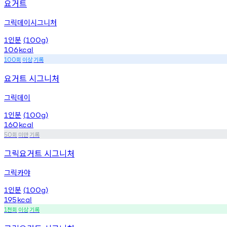
요거트
그릭데이시그니처
인분
1
(100g)
106
kcal
회
이상
기록
100
요거트 시그니처
그릭데이
인분
1
(100g)
160
kcal
회
미만
기록
50
그릭요거트 시그니처
그릭카야
인분
1
(100g)
195
kcal
천회
이상
기록
1