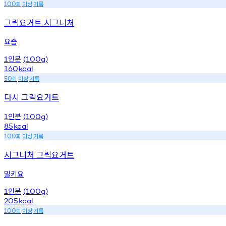
회
이상
기록
100
그릭요거트 시그니처
요즘
인분
1
(100g)
160
kcal
회
이상
기록
50
다시 그릭요거트
인분
1
(100g)
85
kcal
회
이상
기록
100
시그니처 그릭요거트
밀키요
인분
1
(100g)
205
kcal
회
이상
기록
100