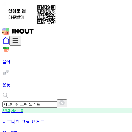
음식
운동
천회
이상
기록
5
시그니춰 그릭 요거트