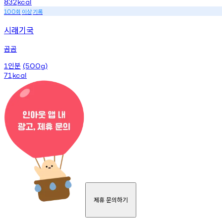
832
kcal
회
이상
기록
100
시래기국
곰곰
인분
1
(500g)
71
kcal
제휴 문의하기