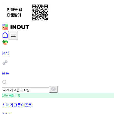
음식
운동
천회
이상
기록
1
시래기고등어조림