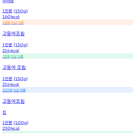
수라상
인분
1
(150g)
160
kcal
만회
이상
기록
5
고등어조림
인분
1
(150g)
214
kcal
천회
이상
기록
1
고등어 조림
인분
1
(150g)
214
kcal
회
이상
기록
100
고등어조림
집
인분
1
(100g)
230
kcal