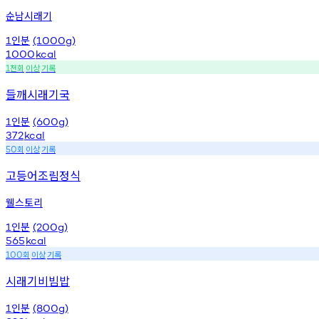
순남시래기
인분
1
(1000g)
1000
kcal
천회
이상
기록
1
들깨시래기국
인분
1
(600g)
372
kcal
회
이상
기록
50
고등어조림정식
웰스토리
인분
1
(200g)
565
kcal
회
이상
기록
100
시래기비빔밥
인분
1
(800g)