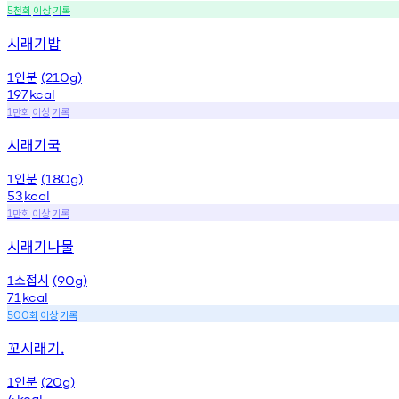
천회
이상
기록
5
시래기밥
인분
1
(210g)
197
kcal
만회
이상
기록
1
시래기국
인분
1
(180g)
53
kcal
만회
이상
기록
1
시래기나물
소접시
1
(90g)
71
kcal
회
이상
기록
500
꼬시래기.
인분
1
(20g)
4
kcal