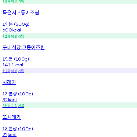
천회
이상
기록
1
묵은지고등어조림
인분
1
(500g)
600
kcal
천회
이상
기록
1
구내식당 고등어조림
인분
1
(100g)
141.1
kcal
만회
이상
기록
1
시래기
기본량
1
(100g)
32
kcal
천회
이상
기록
5
꼬시래기
기본량
1
(100g)
21
kcal