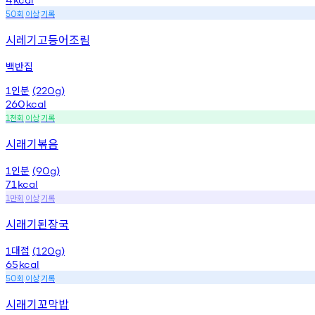
회
이상
기록
50
시레기고등어조림
백반집
인분
1
(220g)
260
kcal
천회
이상
기록
1
시래기볶음
인분
1
(90g)
71
kcal
만회
이상
기록
1
시래기된장국
대접
1
(120g)
65
kcal
회
이상
기록
50
시래기꼬막밥