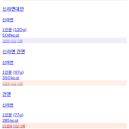
신라면대만
신라면
인분
1
(120g)
508
kcal
만회
이상
기록
1
신라면 건면
신라면
인분
1
(97g)
350
kcal
만회
이상
기록
5
건면
신라면
인분
1
(77g)
285
kcal
만회
이상
기록
10