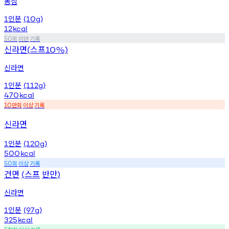
농심
인분
1
(10g)
12
kcal
회
미만
기록
50
신라면
스프
(
10%)
신라면
인분
1
(112g)
470
kcal
만회
이상
기록
10
신라면
인분
1
(120g)
500
kcal
회
이상
기록
50
건면
스프
반만
(
)
신라면
인분
1
(97g)
325
kcal