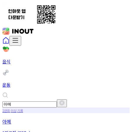
음식
운동
만회
이상
기록
1
아메