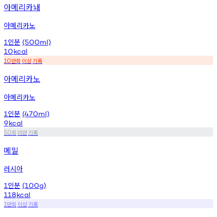
아메리카놰
아메리카노
인분
1
(500ml)
10
kcal
만회
이상
기록
10
아메리카노
아메리카노
인분
1
(470ml)
9
kcal
회
미만
기록
50
메밀
러시아
인분
1
(100g)
118
kcal
만회
이상
기록
1