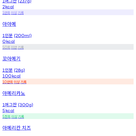
머그잔
1
(237g)
2
kcal
만회
이상
기록
1
아아메
인분
1
(200ml)
0
kcal
회
미만
기록
50
꼬아메기
인분
1
(28g)
100
kcal
만회
이상
기록
10
아메리카노
머그잔
1
(300g)
5
kcal
천회
이상
기록
5
아메리칸 치즈