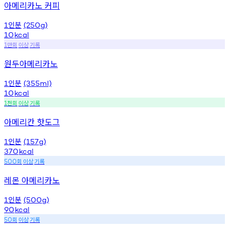
아메리카노 커피
인분
1
(250g)
10
kcal
만회
이상
기록
1
원두아메리카노
인분
1
(355ml)
10
kcal
천회
이상
기록
1
아메리칸 핫도그
인분
1
(157g)
370
kcal
회
이상
기록
500
레몬 아메리카노
인분
1
(500g)
90
kcal
회
이상
기록
50