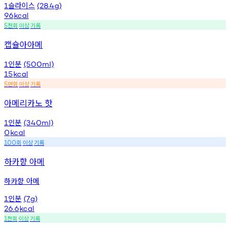
슬라이스
1
(28.4g)
96
kcal
천회
이상
기록
5
캡슐아아메
인분
1
(500ml)
15
kcal
만회
이상
기록
5
아메리카노 핫
인분
1
(340ml)
0
kcal
회
이상
기록
100
하카향 아메
하카향 아메
인분
1
(7g)
26.6
kcal
천회
이상
기록
1