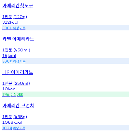
아메리칸핫도구
인분
1
(120g)
312
kcal
회
이상
기록
500
카멜 아메리카노
인분
1
(450ml)
15
kcal
회
이상
기록
500
나인아메리카노
인분
1
(250ml)
10
kcal
천회
이상
기록
1
아메리칸 브런치
인분
1
(435g)
1088
kcal
회
이상
기록
100