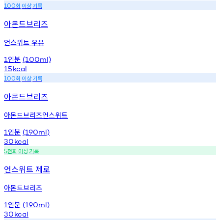
회
이상
기록
100
아몬드브리즈
언스위트 우유
인분
1
(100ml)
15
kcal
회
이상
기록
100
아몬드브리즈
아몬드브리즈언스위트
인분
1
(190ml)
30
kcal
천회
이상
기록
5
언스위트 제로
아몬드브리즈
인분
1
(190ml)
30
kcal