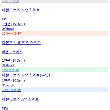
회
미만
기록
50
아몬드브리즈 언스위트
GS
인분
1
(190ml)
30
kcal
만회
이상
기록
10
아몬드 브리즈 언스위트
아몬드 브리즈
인분
1
(190ml)
30
kcal
천회
이상
기록
5
아몬드브리즈
언스위트
무당
(
)
인분
1
(190ml)
35
kcal
회
이상
기록
500
아몬드브리즈언스위트
매일