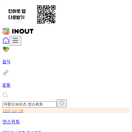
음식
운동
만회
이상
기록
5
언스위트