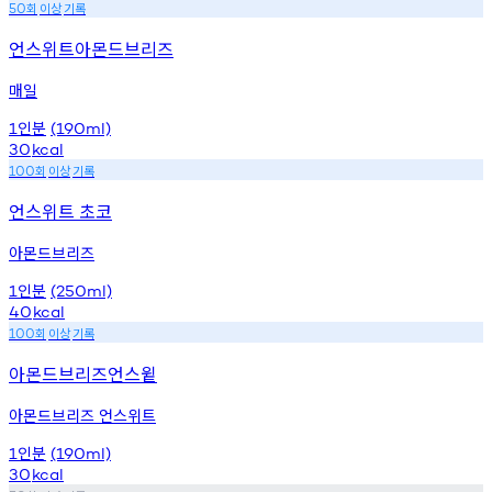
회
이상
기록
50
언스위트아몬드브리즈
매일
인분
1
(190ml)
30
kcal
회
이상
기록
100
언스위트 초코
아몬드브리즈
인분
1
(250ml)
40
kcal
회
이상
기록
100
아몬드브리즈언스윝
아몬드브리즈 언스위트
인분
1
(190ml)
30
kcal