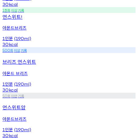
30
kcal
천회
이상
기록
1
언스위트
!
아몬드브리즈
인분
1
(190ml)
30
kcal
회
이상
기록
500
브리즈 언스위트
아몬드 브리즈
인분
1
(190ml)
30
kcal
회
미만
기록
50
언스위트얌
아몬드브리즈
인분
1
(190ml)
30
kcal