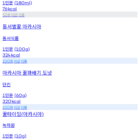
인분
1
(180ml)
76
kcal
회
미만
기록
50
동서벌꿀 아카시아
동서식품
인분
1
(100g)
324
kcal
회
이상
기록
100
아카시아 꿀꽈배기 도넛
던킨
인분
1
(60g)
320
kcal
회
이상
기록
100
꿀타이밍
아카시아
(
)
녹차원
인분
1
(10g)