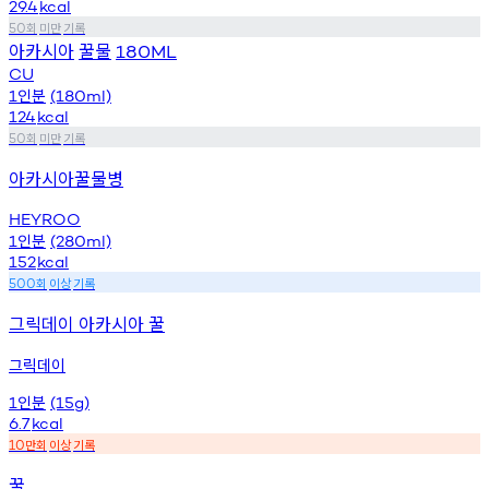
29.4
kcal
회
미만
기록
50
아카시아
꿀물
180ML
CU
인분
1
(180ml)
124
kcal
회
미만
기록
50
아카시아꿀물병
HEYROO
인분
1
(280ml)
152
kcal
회
이상
기록
500
그릭데이 아카시아 꿀
그릭데이
인분
1
(15g)
6.7
kcal
만회
이상
기록
10
꿀