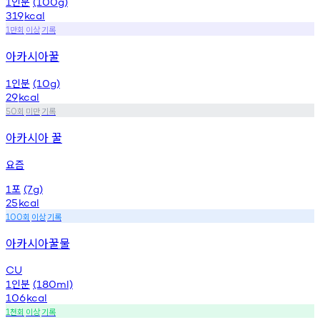
인분
1
(100g)
319
kcal
만회
이상
기록
1
아카시아꿀
인분
1
(10g)
29
kcal
회
미만
기록
50
아카시아 꿀
요즘
포
1
(7g)
25
kcal
회
이상
기록
100
아카시아꿀물
CU
인분
1
(180ml)
106
kcal
천회
이상
기록
1