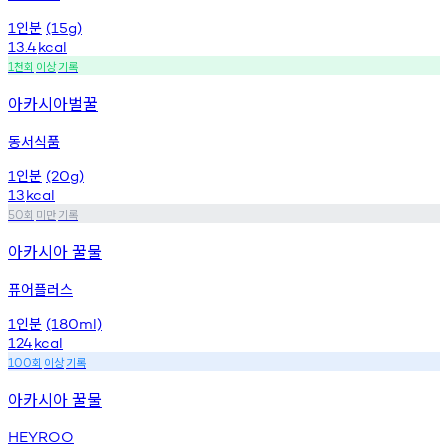
인분
1
(15g)
13.4
kcal
천회
이상
기록
1
아카시아벌꿀
동서식품
인분
1
(20g)
13
kcal
회
미만
기록
50
아카시아 꿀물
퓨어플러스
인분
1
(180ml)
124
kcal
회
이상
기록
100
아카시아 꿀물
HEYROO