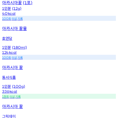
아카시아꿀
포
(1
)
인분
1
(12g)
40
kcal
회
이상
기록
100
아카시아 꿀물
호연당
인분
1
(180ml)
124
kcal
회
이상
기록
100
아카시아 꿀
동서식품
인분
1
(100g)
336
kcal
천회
이상
기록
1
아카시아 꿀
그릭데이