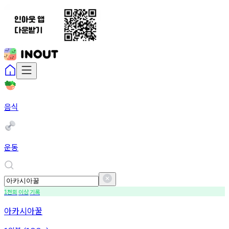
음식
운동
천회
이상
기록
1
아카시아꿀