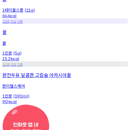
테이블스푼
1
(21g)
64
kcal
만회
이상
기록
1
꿀
꿀
인분
1
(5g)
15.2
kcal
회
미만
기록
50
완전두유 달콤한 고칼슘 아카시아꿀
한미헬스케어
인분
1
(190ml)
90
kcal