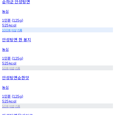
순하군 안성탕면
농심
인분
1
(125g)
525
kcal
회
이상
기록
100
안성탕면 한 봉지
농심
인분
1
(125g)
525
kcal
회
미만
기록
50
안성탕면순한맛
농심
인분
1
(125g)
525
kcal
회
미만
기록
50