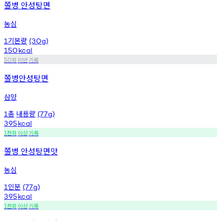
쫄병 안성탕면
농심
기본량
1
(30g)
150
kcal
회
미만
기록
50
쫄병안성탕면
삼양
총
내용량
1
(77g)
395
kcal
천회
이상
기록
1
쫄병 안성탕면맛
농심
인분
1
(77g)
395
kcal
천회
이상
기록
1