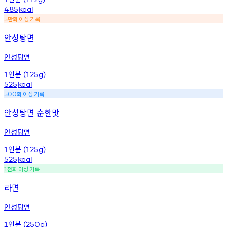
485
kcal
만회
이상
기록
5
안성탕면
안성탕면
인분
1
(125g)
525
kcal
회
이상
기록
500
안성탕면 순한맛
안성탕면
인분
1
(125g)
525
kcal
천회
이상
기록
1
라면
안성탕면
인분
1
(250g)