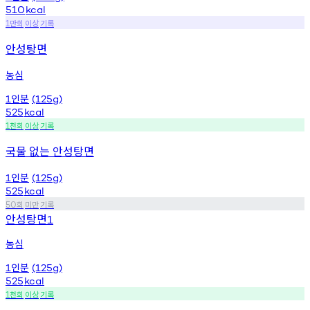
510
kcal
만회
이상
기록
1
안성탕면
농심
인분
1
(125g)
525
kcal
천회
이상
기록
1
국물 없는 안성탕면
인분
1
(125g)
525
kcal
회
미만
기록
50
안성탕면
1
농심
인분
1
(125g)
525
kcal
천회
이상
기록
1