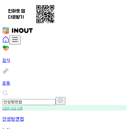
음식
운동
천회
이상
기록
1
안성탕면컵