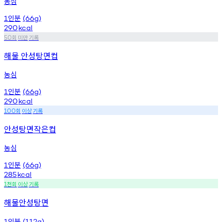
농심
인분
1
(66g)
290
kcal
회
미만
기록
50
해물 안성탕면컵
농심
인분
1
(66g)
290
kcal
회
이상
기록
100
안성탕면작은컵
농심
인분
1
(66g)
285
kcal
천회
이상
기록
1
해물안성탕면
인분
1
(112g)