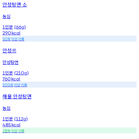
안성탕면 소
농심
인분
1
(66g)
290
kcal
회
이상
기록
50
안성쓰
안성탕면
인분
1
(210g)
760
kcal
회
이상
기록
500
해물 안성탕면
농심
인분
1
(112g)
485
kcal
천회
이상
기록
1